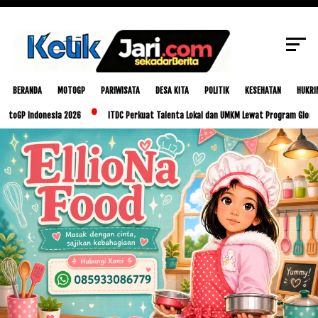
Pembangunan Berkelanjutan di NTT melalui
SCROLL TO CONTINUE WITH CONTENT
Inisiatif Sosial dan Pengembangan
Infrastruktur Kawasan The Golo Mori
BERANDA
MOTOGP
PARIWISATA
DESA KITA
POLITIK
KESEHATAN
HUKRI
onesia 2026
ITDC Perkuat Talenta Lokal dan UMKM Lewat Program Glorious Golo Mo