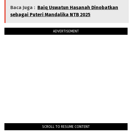
Baca Juga :
Baiq Uswatun Hasanah Dinobatkan
sebagai Puteri Mandalika NTB 2025
ADVERTISEMENT
SCROLL TO RESUME CONTENT