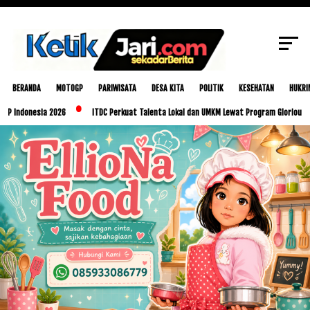
SCROLL TO CONTINUE WITH CONTENT
BERANDA
MOTOGP
PARIWISATA
DESA KITA
POLITIK
KESEHATAN
HUKRI
esia 2026
ITDC Perkuat Talenta Lokal dan UMKM Lewat Program Glorious Golo Mori