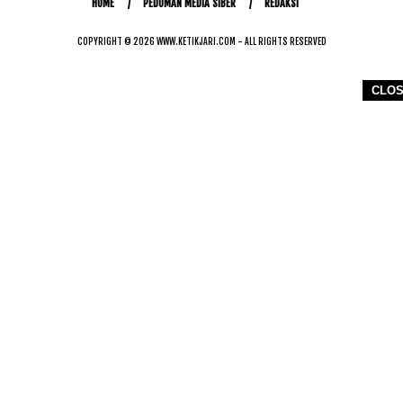
HOME
PEDOMAN MEDIA SIBER
REDAKSI
COPYRIGHT © 2026 WWW.KETIKJARI.COM - ALL RIGHTS RESERVED
CLO