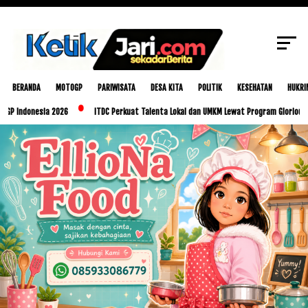
SCROLL TO CONTINUE WITH CONTENT
BERANDA
MOTOGP
PARIWISATA
DESA KITA
POLITIK
KESEHATAN
HUKRI
sia 2026
ITDC Perkuat Talenta Lokal dan UMKM Lewat Program Glorious Golo Mori