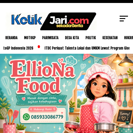
SCROLL TO CONTINUE WITH CONTENT
BERANDA
MOTOGP
PARIWISATA
DESA KITA
POLITIK
KESEHATAN
HUKRI
ndonesia 2026
ITDC Perkuat Talenta Lokal dan UMKM Lewat Program Glorious Golo M