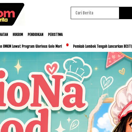
HATAN
HUKRIM
PENDIDIKAN
PERISTIWA
am Glorious Golo Mori
Pemkab Lombok Tengah Luncurkan BESTI, Libatkan Ribuan Sis