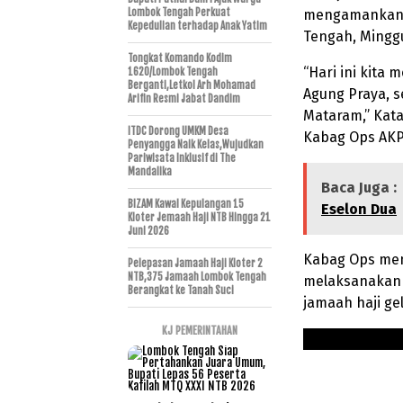
Lombok Tengah Perkuat
mengamankan k
Kepedulian terhadap Anak Yatim
Tengah, Minggu
Tongkat Komando Kodim
“Hari ini kita
1620/Lombok Tengah
Berganti,Letkol Arh Mohamad
Agung Praya, 
Arifin Resmi Jabat Dandim
Mataram,” Kata
ITDC Dorong UMKM Desa
Kabag Ops AKP
Penyangga Naik Kelas,Wujudkan
Pariwisata Inklusif di The
Mandalika
Baca Juga :
BIZAM Kawal Kepulangan 15
Eselon Dua
Kloter Jemaah Haji NTB Hingga 21
Juni 2026
Kabag Ops men
Pelepasan Jamaah Haji Kloter 2
NTB,375 Jamaah Lombok Tengah
melaksanakan
Berangkat ke Tanah Suci
jamaah haji g
KJ PEMERINTAHAN