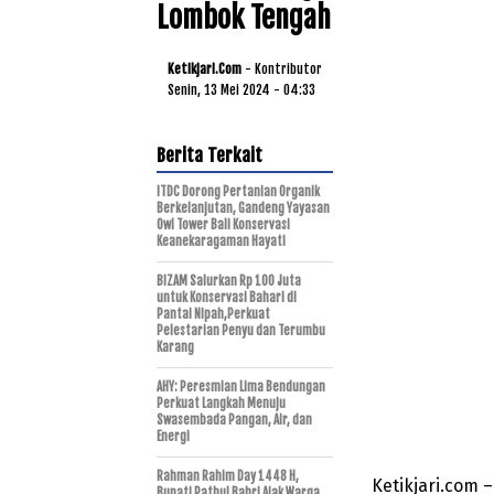
Lombok Tengah
Ketikjari.com
- Kontributor
Senin, 13 Mei 2024 - 04:33
Berita Terkait
ITDC Dorong Pertanian Organik
Berkelanjutan, Gandeng Yayasan
Owl Tower Bali Konservasi
Keanekaragaman Hayati
BIZAM Salurkan Rp 100 Juta
untuk Konservasi Bahari di
Pantai Nipah,Perkuat
Pelestarian Penyu dan Terumbu
Karang
AHY: Peresmian Lima Bendungan
Perkuat Langkah Menuju
Swasembada Pangan, Air, dan
Energi
Rahman Rahim Day 1448 H,
Ketikjari.com
Bupati Pathul Bahri Ajak Warga