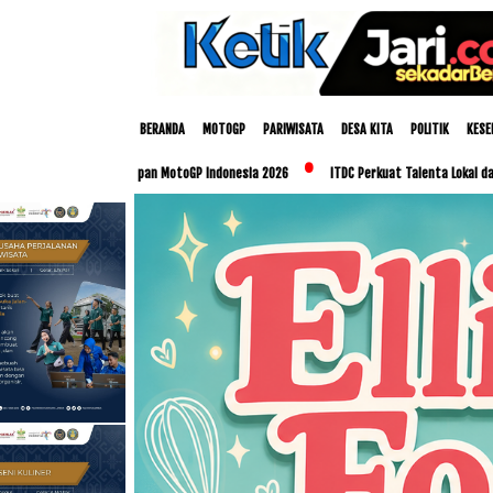
BERANDA
MOTOGP
PARIWISATA
DESA KITA
POLITIK
KESE
ersiapan MotoGP Indonesia 2026
ITDC Perkuat Talenta Lokal dan UMKM Lewat Progr