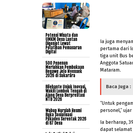
Potensi Wisata dan
UMKM Desa Lantan
Ia juga menya
Digenjot Lewat
Pelatihan Pemasaran
pertama dari 
Digital
tiga unit Bus b
Anggota Satuan
500 Penenun
Meriahkan Pembukaan
Mataram.
Begawe Jelo Nyensek
2026 di Sukarara
Baca Juga :
Bilebante Unjuk Inovasi,
Wakili Lombok Tengah di
Ajang Desa Berprestasi
NTB 2026
“Untuk pengam
personel,” uja
Wabup Nursiah Resmi
Buka Sosialisasi
Pilkades Serentak 2026
Ia berharap, 3
di 87 Desa
dapat selamat