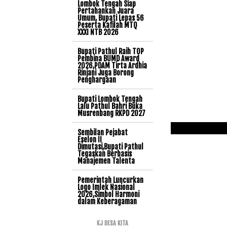
Lombok Tengah Siap
Pertahankan Juara
Umum, Bupati Lepas 56
Peserta Kafilah MTQ
XXXI NTB 2026
Bupati Pathul Raih TOP
Pembina BUMD Award
2026,PDAM Tirta Ardhia
Rinjani Juga Borong
Penghargaan
Bupati Lombok Tengah
Lalu Pathul Bahri Buka
Musrenbang RKPD 2027
Sembilan Pejabat
Eselon II
Dimutasi,Bupati Pathul
Tegaskan Berbasis
Manajemen Talenta
Pemerintah Luncurkan
Logo Imlek Nasional
2026,Simbol Harmoni
dalam Keberagaman
KJ DESA KITA