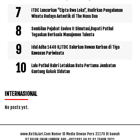
ITDC Luncurkan “Cipta Rwa Loka”, Hadirkan Pengalaman
Wisata Budaya Autentik di The Nusa Dua
Sembilan Pejabat Eselon II Dimutasi,Bupati Pathul
Tegaskan Berbasis Manajemen Talenta
Idul Adha 1446 H,ITDC Salurkan Hewan Kurban di Tiga
Kawasan Pariwisata
Lalu Pathul Bahri Letakkan Batu Pertama Jembatan
Gantung Kokok Sidutan
INTERNASIONAL
No posts yet.
www.KetikJari.Com Nomor ID Media Dewan Pers 31170 Di bawah
PT.BALUK ENAM LOMBOK AHU -0021891.AH.01.01.TAHUN 2021