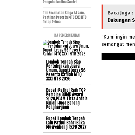
Pengobatan Dua Santri
Baca Juga :
Tim Kesehatan Siaga 24 Jam,
Pastikan Peserta MTQ XXXI NTB
Dukungan Sa
Tetap Prima
KJ PEMERINTAHAN
“Kami ingin me
semangat menjal
Lombok Tengah Siap
Pertahankan Juara
Umum, Bupati Lepas 56
Peserta Kafilah MTQ
XXXI NTB 2026
Bupati Pathul Raih TOP
Pembina BUMD Award
2026,PDAM Tirta Ardhia
Rinjani Juga Borong
Penghargaan
Bupati Lombok Tengah
Lalu Pathul Bahri Buka
Musrenbang RKPD 2027