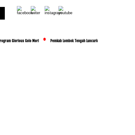
rogram Glorious Golo Mori
Pemkab Lombok Tengah Luncurkan BESTI, Libatkan Ribuan