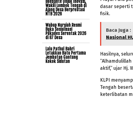
Bilebante Unjuk Inovasi,
Wakili Lombok Tengah di
dasar seperti 
Ajang Desa Berprestasi
fisik.
NTB 2026
Wabup Nursiah Resmi
Buka Sosialisasi
Baca Juga :
Pilkades Serentak 2026
Nasional H
di 87 Desa
Lalu Pathul Bahri
Letakkan Batu Pertama
Hasilnya, selu
Jembatan Gantung
“Alhamdulillah
Kokok Sidutan
aktif,” ujar H
KLPI menyampa
Tengah besert
keterlibatan 