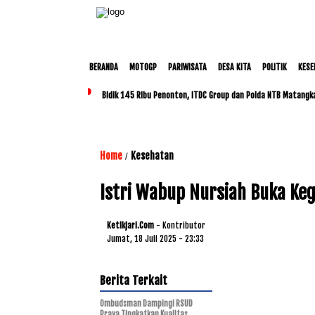
BERANDA
MOTOGP
PARIWISATA
DESA KITA
POLITIK
KESE
Bidik 145 Ribu Penonton, ITDC Group dan Polda NTB Matangk
Home
Kesehatan
/
Istri Wabup Nursiah Buka Keg
Ketikjari.com
- Kontributor
Jumat, 18 Juli 2025 - 23:33
Berita Terkait
Ombudsman Dampingi RSUD
Praya Tingkatkan Kualitas