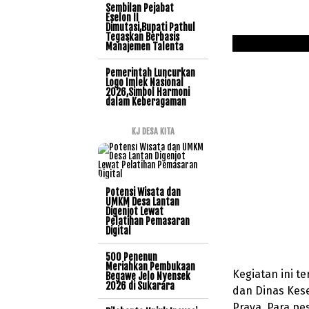
Sembilan Pejabat
Eselon II
Dimutasi,Bupati Pathul
Tegaskan Berbasis
Manajemen Talenta
Pemerintah Luncurkan
Logo Imlek Nasional
2026,Simbol Harmoni
dalam Keberagaman
KJ DESA KITA
Potensi Wisata dan
UMKM Desa Lantan
Digenjot Lewat
Pelatihan Pemasaran
Digital
500 Penenun
Meriahkan Pembukaan
Kegiatan ini t
Begawe Jelo Nyensek
2026 di Sukarara
dan Dinas Kes
Praya. Para p