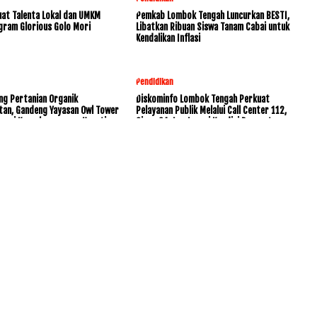
at Talenta Lokal dan UMKM
Pemkab Lombok Tengah Luncurkan BESTI,
gram Glorious Golo Mori
Libatkan Ribuan Siswa Tanam Cabai untuk
Kendalikan Inflasi
Pendidikan
ng Pertanian Organik
Diskominfo Lombok Tengah Perkuat
tan, Gandeng Yayasan Owl Tower
Pelayanan Publik Melalui Call Center 112,
rvasi Keanekaragaman Hayati
Siaga 24 Jam Layani Kondisi Darurat
www.KetikJari.Com Nomor ID Media Dewan Pers 31170 Di bawah
PT.BALUK ENAM LOMBOK AHU -0021891.AH.01.01.TAHUN 2021
HOME
PEDOMAN MEDIA SIBER
REDAKSI