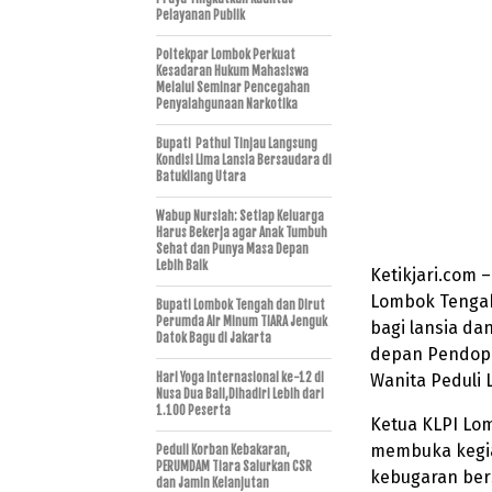
Pelayanan Publik
Poltekpar Lombok Perkuat
Kesadaran Hukum Mahasiswa
Melalui Seminar Pencegahan
Penyalahgunaan Narkotika
Bupati Pathul Tinjau Langsung
Kondisi Lima Lansia Bersaudara di
Batukliang Utara
Wabup Nursiah: Setiap Keluarga
Harus Bekerja agar Anak Tumbuh
Sehat dan Punya Masa Depan
Lebih Baik
Ketikjari.com 
Lombok Tengah
Bupati Lombok Tengah dan Dirut
Perumda Air Minum TIARA Jenguk
bagi lansia dan
Datok Bagu di Jakarta
depan Pendopo
Hari Yoga Internasional ke-12 di
Wanita Peduli 
Nusa Dua Bali,Dihadiri Lebih dari
1.100 Peserta
Ketua KLPI Lom
membuka kegiat
Peduli Korban Kebakaran,
PERUMDAM Tiara Salurkan CSR
kebugaran ber
dan Jamin Kelanjutan