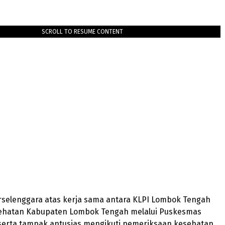
SCROLL TO RESUME CONTENT
erselenggara atas kerja sama antara KLPI Lombok Tengah
ehatan Kabupaten Lombok Tengah melalui Puskesmas
eserta tampak antusias mengikuti pemeriksaan kesehatan