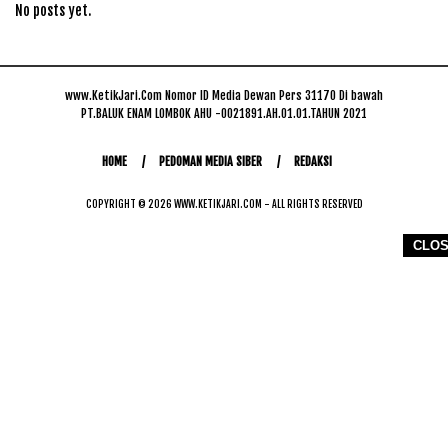
No posts yet.
www.KetikJari.Com Nomor ID Media Dewan Pers 31170 Di bawah
PT.BALUK ENAM LOMBOK AHU -0021891.AH.01.01.TAHUN 2021
HOME
PEDOMAN MEDIA SIBER
REDAKSI
COPYRIGHT © 2026 WWW.KETIKJARI.COM - ALL RIGHTS RESERVED
CLO