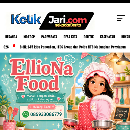
Kemenag Lombok Barat
SCROLL TO CONTINUE WITH CONTENT
BERANDA
MOTOGP
PARIWISATA
DESA KITA
POLITIK
KESEHATAN
HUKRI
Bidik 145 Ribu Penonton, ITDC Group dan Polda NTB Matangkan Persiapan MotoGP Indo