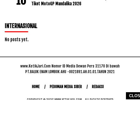
Tiket MotoGP Mandalika 2026
INTERNASIONAL
No posts yet.
www.KetikJari.Com Nomor ID Media Dewan Pers 31170 Di bawah
PT.BALUK ENAM LOMBOK AHU -0021891.AH.01.01.TAHUN 2021
HOME
PEDOMAN MEDIA SIBER
REDAKSI
CLO
COPYRIGHT © 2026 WWW.KETIKJARI.COM - ALL RIGHTS RESERVED