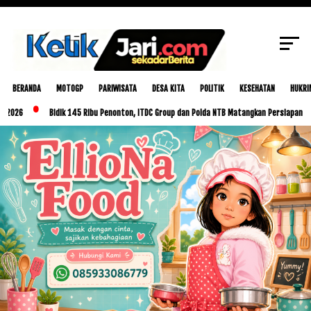
SCROLL TO CONTINUE WITH CONTENT
BERANDA
MOTOGP
PARIWISATA
DESA KITA
POLITIK
KESEHATAN
HUKRI
Bidik 145 Ribu Penonton, ITDC Group dan Polda NTB Matangkan Persiapan MotoGP Ind