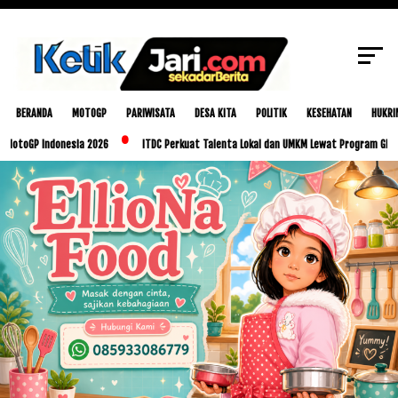
Nuzulul Qur’an di Masjid Jami’ Praya,Pemprov
SCROLL TO CONTINUE WITH CONTENT
NTB Serahkan Bantuan Rp1 Miliar
BERANDA
MOTOGP
PARIWISATA
DESA KITA
POLITIK
KESEHATAN
HUKRI
P Indonesia 2026
ITDC Perkuat Talenta Lokal dan UMKM Lewat Program Glorious Go