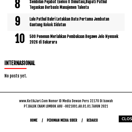
Sembilan Pejabat Eselon II Dimutasi,Bupati Pathul
Tegaskan Berbasis Manajemen Talenta
Lalu Pathul Bahri Letakkan Batu Pertama Jembatan
Gantung Kokok Sidutan
500 Penenun Meriahkan Pembukaan Begawe Jelo Nyensek
2026 di Sukarara
INTERNASIONAL
No posts yet.
www.KetikJari.Com Nomor ID Media Dewan Pers 31170 Di bawah
PT.BALUK ENAM LOMBOK AHU -0021891.AH.01.01.TAHUN 2021
CLO
HOME
PEDOMAN MEDIA SIBER
REDAKSI