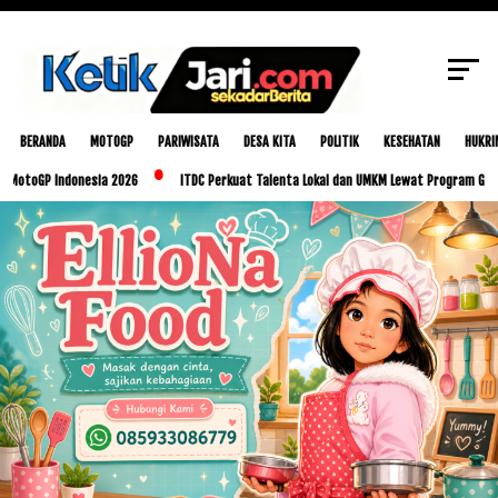
SCROLL TO CONTINUE WITH CONTENT
BERANDA
MOTOGP
PARIWISATA
DESA KITA
POLITIK
KESEHATAN
HUKRI
ndonesia 2026
ITDC Perkuat Talenta Lokal dan UMKM Lewat Program Glorious Golo M