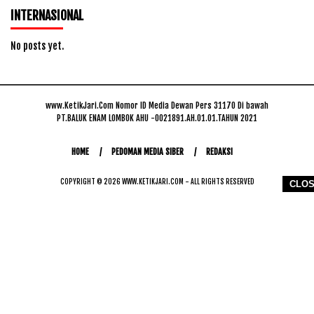
INTERNASIONAL
No posts yet.
www.KetikJari.Com Nomor ID Media Dewan Pers 31170 Di bawah
PT.BALUK ENAM LOMBOK AHU -0021891.AH.01.01.TAHUN 2021
HOME
PEDOMAN MEDIA SIBER
REDAKSI
COPYRIGHT © 2026 WWW.KETIKJARI.COM - ALL RIGHTS RESERVED
CLO