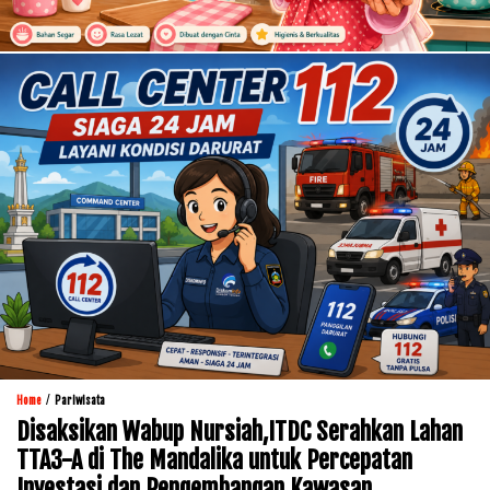
/
Home
Pariwisata
Disaksikan Wabup Nursiah,ITDC Serahkan Lahan
TTA3-A di The Mandalika untuk Percepatan
Investasi dan Pengembangan Kawasan