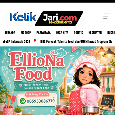
SCROLL TO CONTINUE WITH CONTENT
BERANDA
MOTOGP
PARIWISATA
DESA KITA
POLITIK
KESEHATAN
HUKRI
ndonesia 2026
ITDC Perkuat Talenta Lokal dan UMKM Lewat Program Glorious Golo M