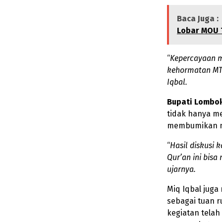
Baca Juga :
Lobar MOU 
“
Kepercayaan m
kehormatan MT
Iqbal.
Bupati Lombok
tidak hanya me
membumikan nil
“
Hasil diskusi 
Qur’an ini bisa
ujarnya.
Miq Iqbal jug
sebagai tuan r
kegiatan telah