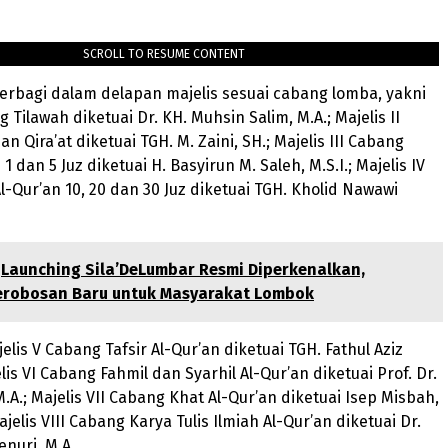
SCROLL TO RESUME CONTENT
rbagi dalam delapan majelis sesuai cabang lomba, yakni
g Tilawah diketuai Dr. KH. Muhsin Salim, M.A.; Majelis II
an Qira’at diketuai TGH. M. Zaini, SH.; Majelis III Cabang
 1 dan 5 Juz diketuai H. Basyirun M. Saleh, M.S.I.; Majelis IV
l-Qur’an 10, 20 dan 30 Juz diketuai TGH. Kholid Nawawi
Launching Sila’DeLumbar Resmi Diperkenalkan,
erobosan Baru untuk Masyarakat Lombok
lis V Cabang Tafsir Al-Qur’an diketuai TGH. Fathul Aziz
is VI Cabang Fahmil dan Syarhil Al-Qur’an diketuai Prof. Dr.
M.A.; Majelis VII Cabang Khat Al-Qur’an diketuai Isep Misbah,
Majelis VIII Cabang Karya Tulis Ilmiah Al-Qur’an diketuai Dr.
enuri, M.A.