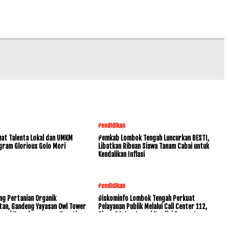
Pendidikan
at Talenta Lokal dan UMKM
Pemkab Lombok Tengah Luncurkan BESTI,
gram Glorious Golo Mori
Libatkan Ribuan Siswa Tanam Cabai untuk
Kendalikan Inflasi
Pendidikan
ng Pertanian Organik
Diskominfo Lombok Tengah Perkuat
tan, Gandeng Yayasan Owl Tower
Pelayanan Publik Melalui Call Center 112,
rvasi Keanekaragaman Hayati
Siaga 24 Jam Layani Kondisi Darurat