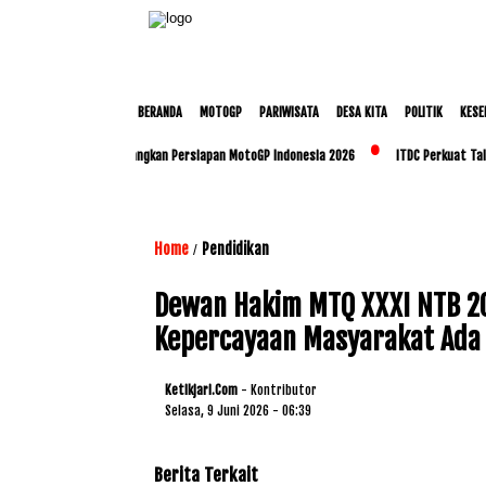
BERANDA
MOTOGP
PARIWISATA
DESA KITA
POLITIK
KESE
dan Polda NTB Matangkan Persiapan MotoGP Indonesia 2026
ITDC Perkuat Talenta L
Home
Pendidikan
/
Dewan Hakim MTQ XXXI NTB 20
Kepercayaan Masyarakat Ada 
Ketikjari.com
- Kontributor
Selasa, 9 Juni 2026 - 06:39
Berita Terkait