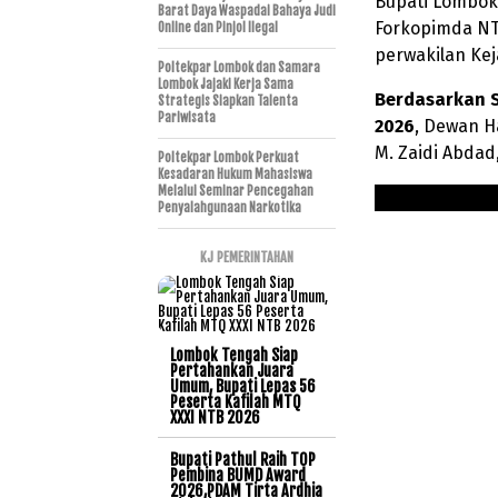
Bupati Lombok
Barat Daya Waspadai Bahaya Judi
Forkopimda NT
Online dan Pinjol Ilegal
perwakilan Ke
Poltekpar Lombok dan Samara
Lombok Jajaki Kerja Sama
Berdasarkan S
Strategis Siapkan Talenta
Pariwisata
2026
, Dewan H
M. Zaidi Abdad,
Poltekpar Lombok Perkuat
Kesadaran Hukum Mahasiswa
Melalui Seminar Pencegahan
Penyalahgunaan Narkotika
KJ PEMERINTAHAN
Lombok Tengah Siap
Pertahankan Juara
Umum, Bupati Lepas 56
Peserta Kafilah MTQ
XXXI NTB 2026
Bupati Pathul Raih TOP
Pembina BUMD Award
2026,PDAM Tirta Ardhia