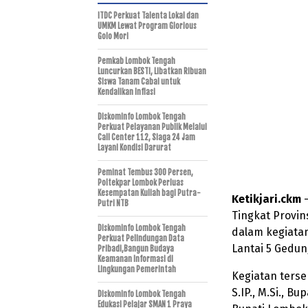
ITDC Perkuat Talenta Lokal dan
UMKM Lewat Program Glorious
Golo Mori
Pemkab Lombok Tengah
Luncurkan BESTI, Libatkan Ribuan
Siswa Tanam Cabai untuk
Kendalikan Inflasi
Diskominfo Lombok Tengah
Perkuat Pelayanan Publik Melalui
Call Center 112, Siaga 24 Jam
Layani Kondisi Darurat
Peminat Tembus 300 Persen,
Poltekpar Lombok Perluas
Kesempatan Kuliah bagi Putra-
Ketikjari.ckm
–
Putri NTB
Tingkat Provin
Diskominfo Lombok Tengah
dalam kegiata
Perkuat Pelindungan Data
Lantai 5 Gedun
Pribadi,Bangun Budaya
Keamanan Informasi di
Lingkungan Pemerintah
Kegiatan terse
S.IP., M.Si., B
Diskominfo Lombok Tengah
Edukasi Pelajar SMAN 1 Praya