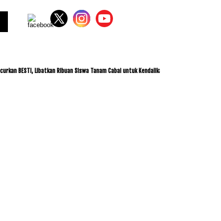
ESTI, Libatkan Ribuan Siswa Tanam Cabai untuk Kendalikan Inflasi
ITDC dan IMI Ja