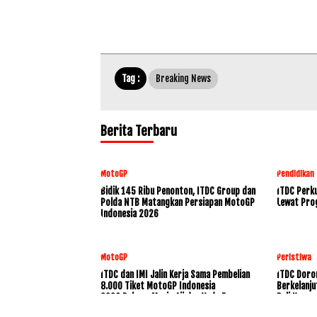
Tag :
Breaking News
Berita Terbaru
MotoGP
Pendidikan
Bidik 145 Ribu Penonton, ITDC Group dan
ITDC Perku
Polda NTB Matangkan Persiapan MotoGP
Lewat Pro
Indonesia 2026
MotoGP
Peristiwa
ITDC dan IMI Jalin Kerja Sama Pembelian
ITDC Doro
8.000 Tiket MotoGP Indonesia
Berkelanju
2026,Dukung Mario Aji dan Veda Ega
Bali Konse