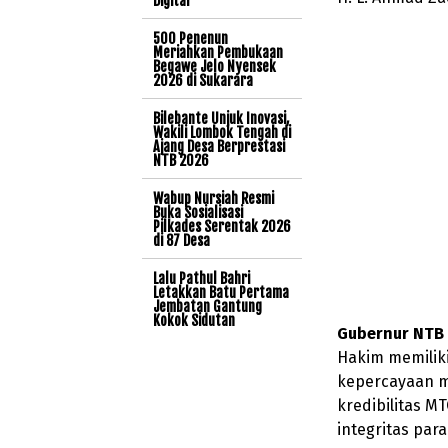
Digital
500 Penenun
Meriahkan Pembukaan
Begawe Jelo Nyensek
2026 di Sukarara
Bilebante Unjuk Inovasi,
Wakili Lombok Tengah di
Ajang Desa Berprestasi
NTB 2026
Wabup Nursiah Resmi
Buka Sosialisasi
Pilkades Serentak 2026
di 87 Desa
Lalu Pathul Bahri
Letakkan Batu Pertama
Jembatan Gantung
Kokok Sidutan
Gubernur NTB 
Hakim memilik
kepercayaan m
kredibilitas MT
integritas par