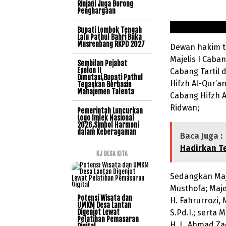
Rinjani Juga Borong
Penghargaan
Bupati Lombok Tengah
Lalu Pathul Bahri Buka
Musrenbang RKPD 2027
Dewan hakim te
Majelis I Caban
Sembilan Pejabat
Eselon II
Cabang Tartil d
Dimutasi,Bupati Pathul
Hifzh Al-Qur’an
Tegaskan Berbasis
Manajemen Talenta
Cabang Hifzh A
Ridwan;
Pemerintah Luncurkan
Logo Imlek Nasional
2026,Simbol Harmoni
dalam Keberagaman
Baca Juga :
Hadirkan T
KJ DESA KITA
Sedangkan Maje
Musthofa; Majel
Potensi Wisata dan
H. Fahrurrozi, 
UMKM Desa Lantan
Digenjot Lewat
S.Pd.I.; serta 
Pelatihan Pemasaran
H. L. Ahmad Za