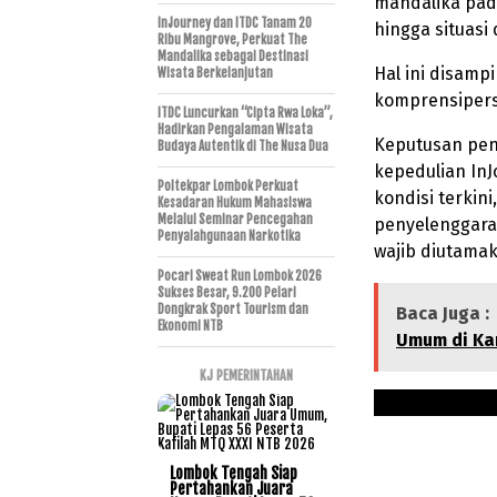
mandalika pad
InJourney dan ITDC Tanam 20
hingga situasi
Ribu Mangrove, Perkuat The
Mandalika sebagai Destinasi
Hal ini disamp
Wisata Berkelanjutan
komprensipers 
ITDC Luncurkan “Cipta Rwa Loka”,
Hadirkan Pengalaman Wisata
Keputusan pen
Budaya Autentik di The Nusa Dua
kepedulian In
Poltekpar Lombok Perkuat
kondisi terki
Kesadaran Hukum Mahasiswa
Melalui Seminar Pencegahan
penyelenggara
Penyalahgunaan Narkotika
wajib diutama
Pocari Sweat Run Lombok 2026
Sukses Besar, 9.200 Pelari
Dongkrak Sport Tourism dan
Baca Juga :
Ekonomi NTB
Umum di Ka
KJ PEMERINTAHAN
Lombok Tengah Siap
Pertahankan Juara