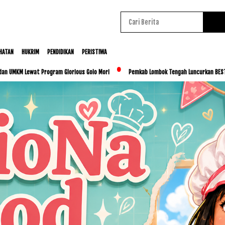
HATAN
HUKRIM
PENDIDIKAN
PERISTIWA
gram Glorious Golo Mori
Pemkab Lombok Tengah Luncurkan BESTI, Libatkan Ribuan S