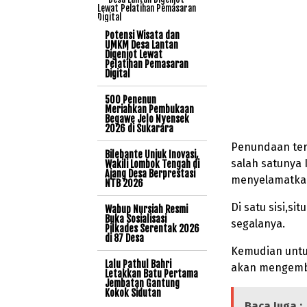
Potensi Wisata dan
UMKM Desa Lantan
Digenjot Lewat
Pelatihan Pemasaran
Digital
500 Penenun
Meriahkan Pembukaan
Begawe Jelo Nyensek
2026 di Sukarara
Penundaan ters
Bilebante Unjuk Inovasi,
salah satunya
Wakili Lombok Tengah di
Ajang Desa Berprestasi
menyelamatkan
NTB 2026
Di satu sisi,s
Wabup Nursiah Resmi
Buka Sosialisasi
segalanya.
Pilkades Serentak 2026
di 87 Desa
Kemudian untu
Lalu Pathul Bahri
akan mengemba
Letakkan Batu Pertama
Jembatan Gantung
Kokok Sidutan
Baca Juga :