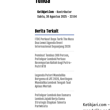
Tunda
Ketikjari.com
- Kontributor
Sabtu, 30 Agustus 2025 - 22:04
Berita Terkait
ITDC Perkuat Daya Tarik The Nusa
Dua Lewat Agenda Event
Internasional Sepanjang 2026
Peminat Tembus 300 Persen,
Poltekpar Lombok Perluas
Kesempatan Kuliah bagi Putra-
Putri NTB
Legenda Puteri Mandalika
Bergema di JFC 2026, Kontingen
Mandalika Lombok Tengah Tuai
Aplaus Meriah
Poltekpar Lombok dan Samara
Lombok Jajaki Kerja Sama
Strategis Siapkan Talenta
Ketikjari.com 
Pariwisata