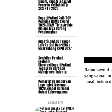
Umum, Bupati Lepas 56
Peserta Kafilah MTQ
XXXI NTB 2026
Bupati Pathul Raih TOP
Pembina BUMD Award
2026,PDAM Tirta Ardhia
Rinjani Juga Borong
Penghargaan
Bupati Lombok Tengah
Lalu Pathul Bahri Buka
Musrenbang RKPD 2027
Sembilan Pejabat
Eselon II
Dimutasi,Bupati Pathul
Tegaskan Berbasis
Namun,event te
Manajemen Talenta
yang sama.“Ini
masih belum di
Pemerintah Luncurkan
Logo Imlek Nasional
2026,Simbol Harmoni
dalam Keberagaman
KJ DESA KITA