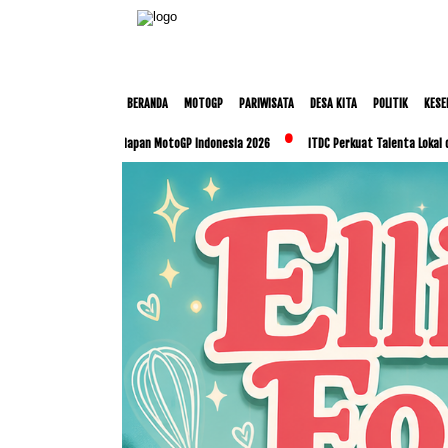
BERANDA
MOTOGP
PARIWISATA
DESA KITA
POLITIK
KESE
n Persiapan MotoGP Indonesia 2026
ITDC Perkuat Talenta Lokal dan UMKM Lewat Pro