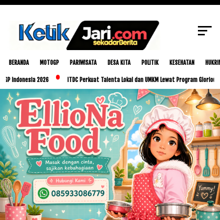
Kabel Listrik di Desa Bilebante Belum
SCROLL TO CONTINUE WITH CONTENT
Diperbaiki PLN
BERANDA
MOTOGP
PARIWISATA
DESA KITA
POLITIK
KESEHATAN
HUKRI
nesia 2026
ITDC Perkuat Talenta Lokal dan UMKM Lewat Program Glorious Golo Mor