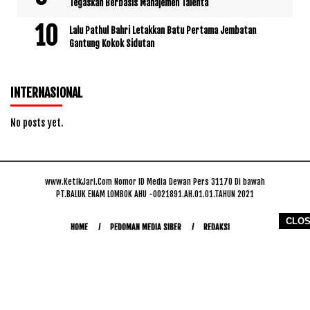
Tegaskan Berbasis Manajemen Talenta
Lalu Pathul Bahri Letakkan Batu Pertama Jembatan
Gantung Kokok Sidutan
INTERNASIONAL
No posts yet.
www.KetikJari.Com Nomor ID Media Dewan Pers 31170 Di bawah
PT.BALUK ENAM LOMBOK AHU -0021891.AH.01.01.TAHUN 2021
CLO
HOME
PEDOMAN MEDIA SIBER
REDAKSI
COPYRIGHT © 2026 WWW.KETIKJARI.COM - ALL RIGHTS RESERVED