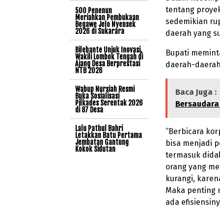
tentang proyek 
500 Penenun
Meriahkan Pembukaan
sedemikian rupa
Begawe Jelo Nyensek
2026 di Sukarara
daerah yang su
Bilebante Unjuk Inovasi,
Bupati memint
Wakili Lombok Tengah di
Ajang Desa Berprestasi
daerah-daerah 
NTB 2026
Wabup Nursiah Resmi
Baca Juga :
Buka Sosialisasi
Pilkades Serentak 2026
Bersaudara 
di 87 Desa
Lalu Pathul Bahri
“Berbicara kor
Letakkan Batu Pertama
Jembatan Gantung
bisa menjadi 
Kokok Sidutan
termasuk didal
orang yang men
kurangi, karen
Maka penting m
ada efisiensin