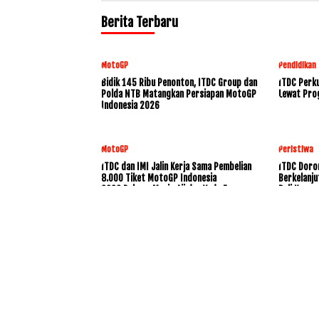
Berita Terbaru
MotoGP
Pendidikan
Bidik 145 Ribu Penonton, ITDC Group dan
ITDC Perku
Polda NTB Matangkan Persiapan MotoGP
Lewat Pro
Indonesia 2026
MotoGP
Peristiwa
ITDC dan IMI Jalin Kerja Sama Pembelian
ITDC Doro
8.000 Tiket MotoGP Indonesia
Berkelanju
2026,Dukung Mario Aji dan Veda Ega
Bali Konse