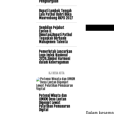
Penghargaan
Bupati Lombok Tengah
Lalu Pathul Bahri Buka
Musrenbang RKPD 2027
Sembilan Pejabat
Eselon II
Dimutasi,Bupati Pathul
Tegaskan Berbasis
Manajemen Talenta
Pemerintah Luncurkan
Logo Imlek Nasional
2026,Simbol Harmoni
dalam Keberagaman
KJ DESA KITA
Potensi Wisata dan
UMKM Desa Lantan
Digenjot Lewat
Pelatihan Pemasaran
Digital
Dalam kesempa