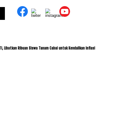
tkan Ribuan Siswa Tanam Cabai untuk Kendalikan Inflasi
ITDC dan IMI Jalin Kerja