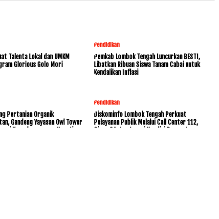
Pendidikan
at Talenta Lokal dan UMKM
Pemkab Lombok Tengah Luncurkan BESTI,
gram Glorious Golo Mori
Libatkan Ribuan Siswa Tanam Cabai untuk
Kendalikan Inflasi
Pendidikan
ng Pertanian Organik
Diskominfo Lombok Tengah Perkuat
tan, Gandeng Yayasan Owl Tower
Pelayanan Publik Melalui Call Center 112,
rvasi Keanekaragaman Hayati
Siaga 24 Jam Layani Kondisi Darurat
www.KetikJari.Com Nomor ID Media Dewan Pers 31170 Di bawah
PT.BALUK ENAM LOMBOK AHU -0021891.AH.01.01.TAHUN 2021