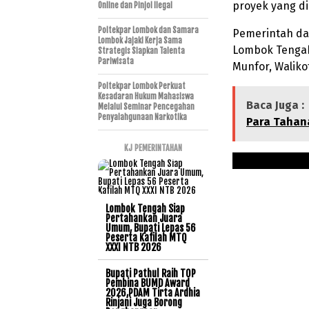
proyek yang di
Online dan Pinjol Ilegal
Poltekpar Lombok dan Samara
Pemerintah dar
Lombok Jajaki Kerja Sama
Lombok Tengah,
Strategis Siapkan Talenta
Pariwisata
Munfor, Waliko
Poltekpar Lombok Perkuat
Kesadaran Hukum Mahasiswa
Baca Juga :
Melalui Seminar Pencegahan
Penyalahgunaan Narkotika
Para Tahan
KJ PEMERINTAHAN
Lombok Tengah Siap
Pertahankan Juara
Umum, Bupati Lepas 56
Peserta Kafilah MTQ
XXXI NTB 2026
Bupati Pathul Raih TOP
Pembina BUMD Award
2026,PDAM Tirta Ardhia
Rinjani Juga Borong