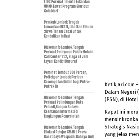
ITDC Perkuat Talenta Lokal dan
UMKM Lewat Program Glorious
Golo Mori
Pemkab Lombok Tengah
Luncurkan BESTI, Libatkan Ribuan
Siswa Tanam Cabai untuk
Kendalikan Inflasi
Diskominfo Lombok Tengah
Perkuat Pelayanan Publik Melalui
Call Center 112, Siaga 24 Jam
Layani Kondisi Darurat
Peminat Tembus 300 Persen,
Poltekpar Lombok Perluas
Kesempatan Kuliah bagi Putra-
Ketikjari.com 
Putri NTB
Dalam Negeri 
Diskominfo Lombok Tengah
(PSN), di Hote
Perkuat Pelindungan Data
Pribadi,Bangun Budaya
Rapat ini mer
Keamanan Informasi di
Lingkungan Pemerintah
mensinkronkan
Strategis Nasi
Diskominfo Lombok Tengah
Edukasi Pelajar SMAN 1 Praya
yang jelas me
Barat Daya Waspadai Bahaya Judi