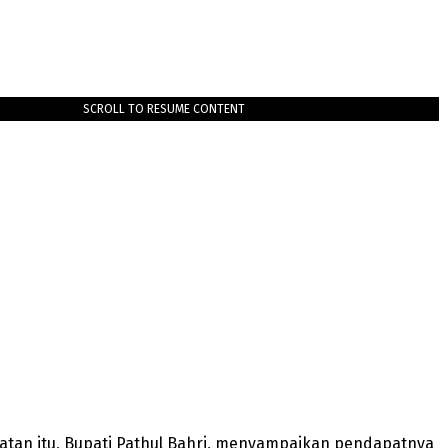
SCROLL TO RESUME CONTENT
tan itu, Bupati Pathul Bahri, menyampaikan pendapatnya