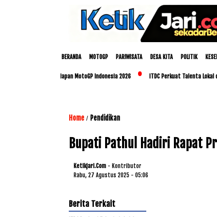
BERANDA
MOTOGP
PARIWISATA
DESA KITA
POLITIK
KESE
 NTB Matangkan Persiapan MotoGP Indonesia 2026
ITDC Perkuat Talenta Lokal dan U
Home
Pendidikan
/
Bupati Pathul Hadiri Rapat P
Ketikjari.com
- Kontributor
Rabu, 27 Agustus 2025 - 05:06
Berita Terkait