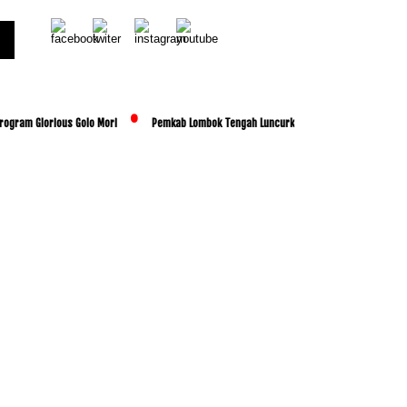
rogram Glorious Golo Mori
Pemkab Lombok Tengah Luncurkan BESTI, Libatkan Ribuan