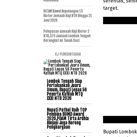
serentak, sehi
Mandalika
target.
BIZAM Kawal Kepulangan 15
Kloter Jemaah Haji NTB Hingga 21
Juni 2026
Pelepasan Jamaah Haji Kloter 2
NTB,375 Jamaah Lombok Tengah
Berangkat ke Tanah Suci
KJ PEMERINTAHAN
Lombok Tengah Siap
Pertahankan Juara
Umum, Bupati Lepas 56
Peserta Kafilah MTQ
XXXI NTB 2026
Bupati Pathul Raih TOP
Pembina BUMD Award
2026,PDAM Tirta Ardhia
Rinjani Juga Borong
Penghargaan
Bupati Lombok