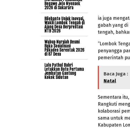
Begawe Jelo Nyensek
2026 di Sukarara
ia juga mengat
Bilebante Unjuk Inovasi,
Wakili Lombok Tengah di
gabah yang di
Ajang Desa Berprestasi
NTB 2026
tengah, bahkan
Wabup Nursiah Resmi
“Lombok Tenga
Buka Sosialisasi
Pilkades Serentak 2026
penyangga pang
di 87 Desa
pemerintah pus
Lalu Pathul Bahri
Letakkan Batu Pertama
Jembatan Gantung
Baca Juga :
Kokok Sidutan
Natal
Sementara itu
Rangkuti menga
kolaborasi pem
sama untuk me
Kabupaten Lo