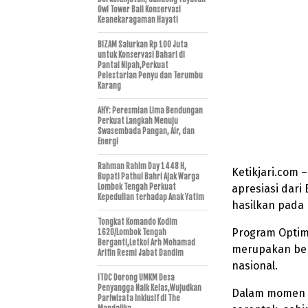
Owl Tower Bali Konservasi
Keanekaragaman Hayati
BIZAM Salurkan Rp 100 Juta
untuk Konservasi Bahari di
Pantai Nipah,Perkuat
Pelestarian Penyu dan Terumbu
Karang
AHY: Peresmian Lima Bendungan
Perkuat Langkah Menuju
Swasembada Pangan, Air, dan
Energi
Rahman Rahim Day 1448 H,
Ketikjari.com 
Bupati Pathul Bahri Ajak Warga
Lombok Tengah Perkuat
apresiasi dari
Kepedulian terhadap Anak Yatim
hasilkan pada 
Tongkat Komando Kodim
Program Optim
1620/Lombok Tengah
Berganti,Letkol Arh Mohamad
merupakan be
Arifin Resmi Jabat Dandim
nasional.
ITDC Dorong UMKM Desa
Penyangga Naik Kelas,Wujudkan
Dalam momen i
Pariwisata Inklusif di The