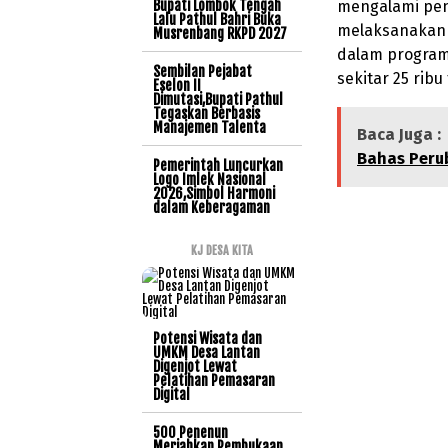
Bupati Lombok Tengah
mengalami pen
Lalu Pathul Bahri Buka
melaksanakan 
Musrenbang RKPD 2027
dalam program
Sembilan Pejabat
sekitar 25 ribu
Eselon II
Dimutasi,Bupati Pathul
Tegaskan Berbasis
Manajemen Talenta
Baca Juga :
Bahas Peru
Pemerintah Luncurkan
Logo Imlek Nasional
2026,Simbol Harmoni
dalam Keberagaman
KJ DESA KITA
Potensi Wisata dan
UMKM Desa Lantan
Digenjot Lewat
Pelatihan Pemasaran
Digital
500 Penenun
Meriahkan Pembukaan