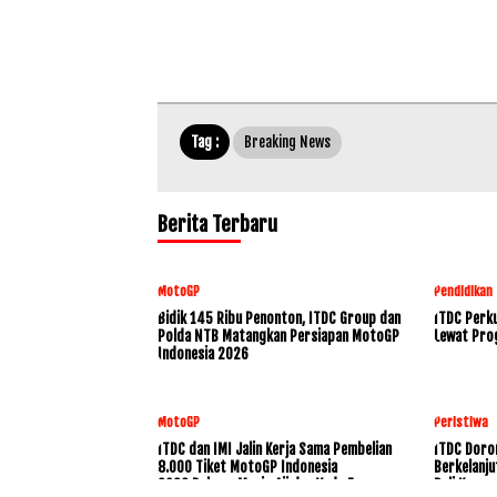
Tag :
Breaking News
Berita Terbaru
MotoGP
Pendidikan
Bidik 145 Ribu Penonton, ITDC Group dan
ITDC Perku
Polda NTB Matangkan Persiapan MotoGP
Lewat Pro
Indonesia 2026
MotoGP
Peristiwa
ITDC dan IMI Jalin Kerja Sama Pembelian
ITDC Doro
8.000 Tiket MotoGP Indonesia
Berkelanju
2026,Dukung Mario Aji dan Veda Ega
Bali Konse