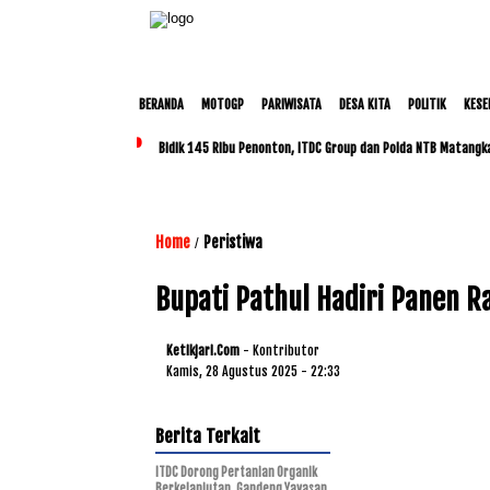
BERANDA
MOTOGP
PARIWISATA
DESA KITA
POLITIK
KESE
Bidik 145 Ribu Penonton, ITDC Group dan Polda NTB Matangk
Home
Peristiwa
/
Bupati Pathul Hadiri Panen R
Ketikjari.com
- Kontributor
Kamis, 28 Agustus 2025 - 22:33
Berita Terkait
ITDC Dorong Pertanian Organik
Berkelanjutan, Gandeng Yayasan