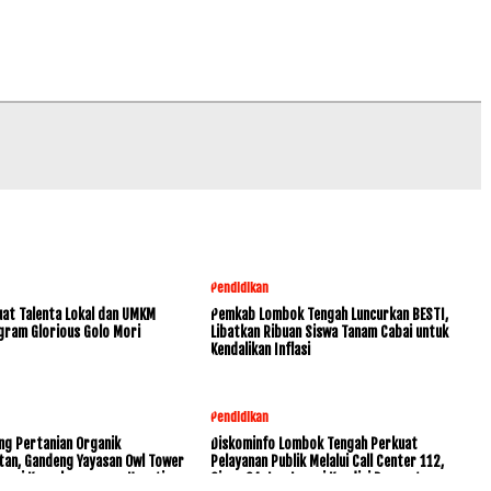
Pendidikan
at Talenta Lokal dan UMKM
Pemkab Lombok Tengah Luncurkan BESTI,
gram Glorious Golo Mori
Libatkan Ribuan Siswa Tanam Cabai untuk
Kendalikan Inflasi
Pendidikan
ng Pertanian Organik
Diskominfo Lombok Tengah Perkuat
tan, Gandeng Yayasan Owl Tower
Pelayanan Publik Melalui Call Center 112,
rvasi Keanekaragaman Hayati
Siaga 24 Jam Layani Kondisi Darurat