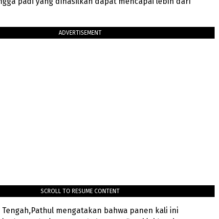
ngga padi yang dihasilkan dapat mencapai lebih dari
ADVERTISEMENT
SCROLL TO RESUME CONTENT
 Tengah,Pathul mengatakan bahwa panen kali ini