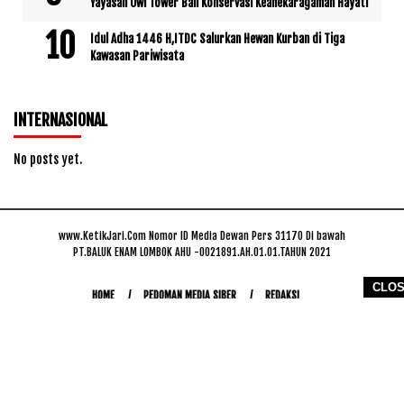
Yayasan Owl Tower Bali Konservasi Keanekaragaman Hayati
Idul Adha 1446 H,ITDC Salurkan Hewan Kurban di Tiga
Kawasan Pariwisata
INTERNASIONAL
No posts yet.
www.KetikJari.Com Nomor ID Media Dewan Pers 31170 Di bawah
PT.BALUK ENAM LOMBOK AHU -0021891.AH.01.01.TAHUN 2021
CLO
HOME
PEDOMAN MEDIA SIBER
REDAKSI
COPYRIGHT © 2026 WWW.KETIKJARI.COM - ALL RIGHTS RESERVED