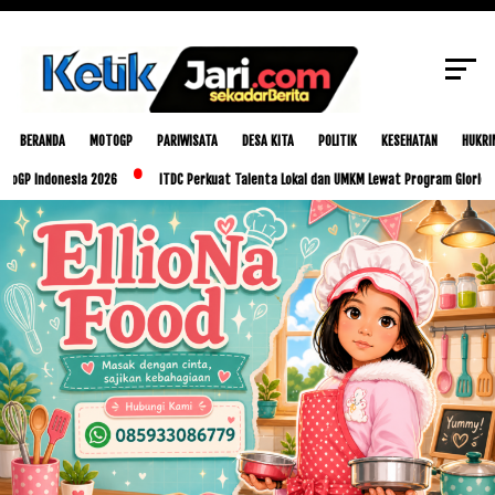
SCROLL TO CONTINUE WITH CONTENT
BERANDA
MOTOGP
PARIWISATA
DESA KITA
POLITIK
KESEHATAN
HUKRI
donesia 2026
ITDC Perkuat Talenta Lokal dan UMKM Lewat Program Glorious Golo M