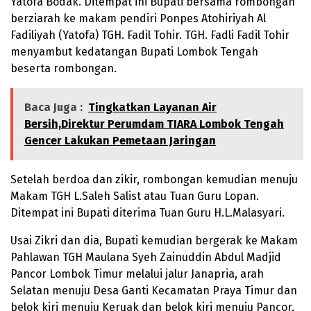
Yatofa Bodak. Ditempat ini Bupati bersama rombongan
berziarah ke makam pendiri Ponpes Atohiriyah Al
Fadiliyah (Yatofa) TGH. Fadil Tohir. TGH. Fadli Fadil Tohir
menyambut kedatangan Bupati Lombok Tengah
beserta rombongan.
Baca Juga :
Tingkatkan Layanan Air
Bersih,Direktur Perumdam TIARA Lombok Tengah
Gencer Lakukan Pemetaan Jaringan
Setelah berdoa dan zikir, rombongan kemudian menuju
Makam TGH L.Saleh Salist atau Tuan Guru Lopan.
Ditempat ini Bupati diterima Tuan Guru H.L.Malasyari.
Usai Zikri dan dia, Bupati kemudian bergerak ke Makam
Pahlawan TGH Maulana Syeh Zainuddin Abdul Madjid
Pancor Lombok Timur melalui jalur Janapria, arah
Selatan menuju Desa Ganti Kecamatan Praya Timur dan
belok kiri menuju Keruak dan belok kiri menuju Pancor.