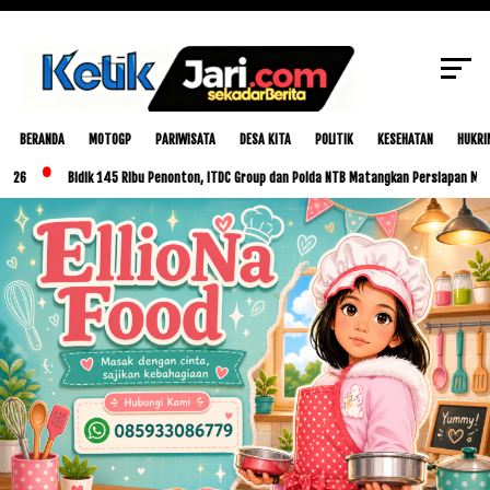
SCROLL TO CONTINUE WITH CONTENT
BERANDA
MOTOGP
PARIWISATA
DESA KITA
POLITIK
KESEHATAN
HUKRI
Bidik 145 Ribu Penonton, ITDC Group dan Polda NTB Matangkan Persiapan MotoGP Ind