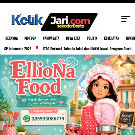
SCROLL TO CONTINUE WITH CONTENT
BERANDA
MOTOGP
PARIWISATA
DESA KITA
POLITIK
KESEHATAN
HUKRI
nesia 2026
ITDC Perkuat Talenta Lokal dan UMKM Lewat Program Glorious Golo Mor