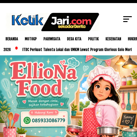
SCROLL TO CONTINUE WITH CONTENT
BERANDA
MOTOGP
PARIWISATA
DESA KITA
POLITIK
KESEHATAN
HUKRI
ITDC Perkuat Talenta Lokal dan UMKM Lewat Program Glorious Golo Mori
Pemka