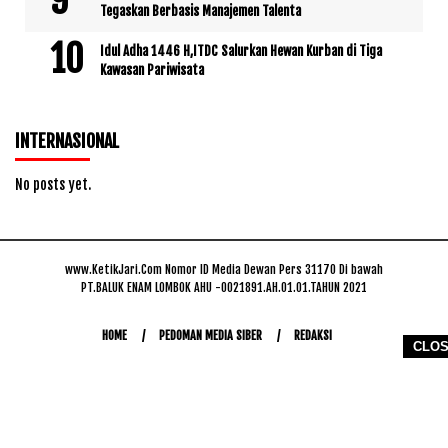
Tegaskan Berbasis Manajemen Talenta
Idul Adha 1446 H,ITDC Salurkan Hewan Kurban di Tiga
Kawasan Pariwisata
INTERNASIONAL
No posts yet.
www.KetikJari.Com Nomor ID Media Dewan Pers 31170 Di bawah
PT.BALUK ENAM LOMBOK AHU -0021891.AH.01.01.TAHUN 2021
HOME
PEDOMAN MEDIA SIBER
REDAKSI
CLO
COPYRIGHT © 2026 WWW.KETIKJARI.COM - ALL RIGHTS RESERVED