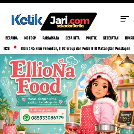
Penanggulangan Kebakaran untuk
SCROLL TO CONTINUE WITH CONTENT
Tingkatkan Kesiapsiagaan di The Mandalika
BERANDA
MOTOGP
PARIWISATA
DESA KITA
POLITIK
KESEHATAN
HUKRI
Bidik 145 Ribu Penonton, ITDC Group dan Polda NTB Matangkan Persiapan MotoGP Ind