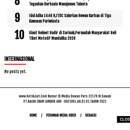
Tegaskan Berbasis Manajemen Talenta
Idul Adha 1446 H,ITDC Salurkan Hewan Kurban di Tiga
Kawasan Pariwisata
Giant Helmet Hadir di Sarinah,Permudah Masyarakat Beli
Tiket MotoGP Mandalika 2026
INTERNASIONAL
No posts yet.
www.KetikJari.Com Nomor ID Media Dewan Pers 31170 Di bawah
PT.BALUK ENAM LOMBOK AHU -0021891.AH.01.01.TAHUN 2021
HOME
PEDOMAN MEDIA SIBER
REDAKSI
CLO
COPYRIGHT © 2026 WWW.KETIKJARI.COM - ALL RIGHTS RESERVED