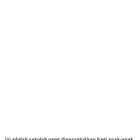
Ini adalah sekolah yang diperuntukkan bagi anak-anak