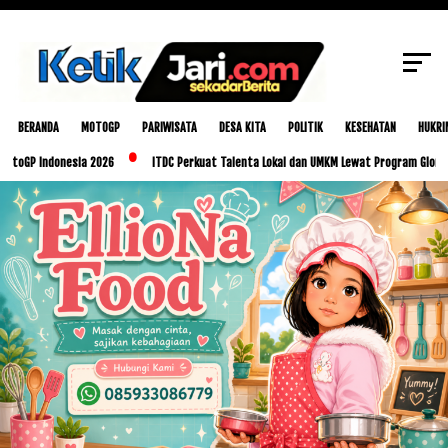
Kekompakan Saat Resmikan Infrastruktur di
SCROLL TO CONTINUE WITH CONTENT
Hari Bhakti PU 78 Tahun
BERANDA
MOTOGP
PARIWISATA
DESA KITA
POLITIK
KESEHATAN
HUKRI
Indonesia 2026
ITDC Perkuat Talenta Lokal dan UMKM Lewat Program Glorious Golo 