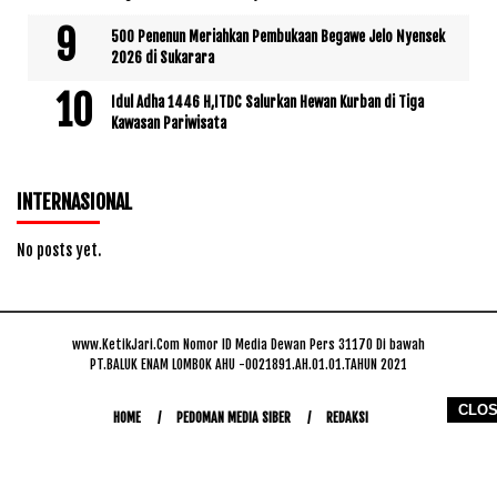
500 Penenun Meriahkan Pembukaan Begawe Jelo Nyensek
2026 di Sukarara
Idul Adha 1446 H,ITDC Salurkan Hewan Kurban di Tiga
Kawasan Pariwisata
INTERNASIONAL
No posts yet.
www.KetikJari.Com Nomor ID Media Dewan Pers 31170 Di bawah
PT.BALUK ENAM LOMBOK AHU -0021891.AH.01.01.TAHUN 2021
CLO
HOME
PEDOMAN MEDIA SIBER
REDAKSI
COPYRIGHT © 2026 WWW.KETIKJARI.COM - ALL RIGHTS RESERVED