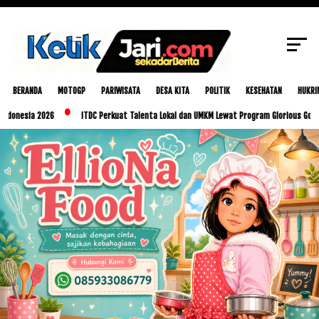
SCROLL TO CONTINUE WITH CONTENT
BERANDA
MOTOGP
PARIWISATA
DESA KITA
POLITIK
KESEHATAN
HUKRI
esia 2026
ITDC Perkuat Talenta Lokal dan UMKM Lewat Program Glorious Golo Mori