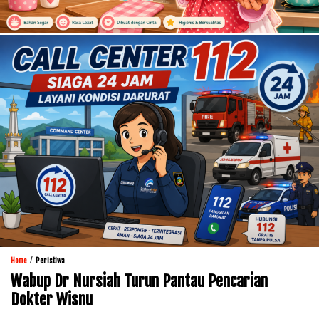
/
Home
Peristiwa
Wabup Dr Nursiah Turun Pantau Pencarian
Dokter Wisnu