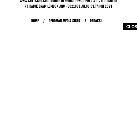
www.KetikJari.Com Nomor ID Media Dewan Pers 31170 Di bawah
PT.BALUK ENAM LOMBOK AHU -0021891.AH.01.01.TAHUN 2021
HOME
PEDOMAN MEDIA SIBER
REDAKSI
CLO
COPYRIGHT © 2026 WWW.KETIKJARI.COM - ALL RIGHTS RESERVED