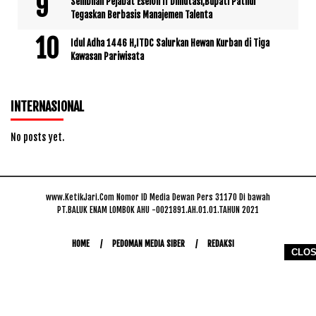
Sembilan Pejabat Eselon II Dimutasi,Bupati Pathul
Tegaskan Berbasis Manajemen Talenta
Idul Adha 1446 H,ITDC Salurkan Hewan Kurban di Tiga
Kawasan Pariwisata
INTERNASIONAL
No posts yet.
www.KetikJari.Com Nomor ID Media Dewan Pers 31170 Di bawah
PT.BALUK ENAM LOMBOK AHU -0021891.AH.01.01.TAHUN 2021
HOME
PEDOMAN MEDIA SIBER
REDAKSI
CLO
COPYRIGHT © 2026 WWW.KETIKJARI.COM - ALL RIGHTS RESERVED