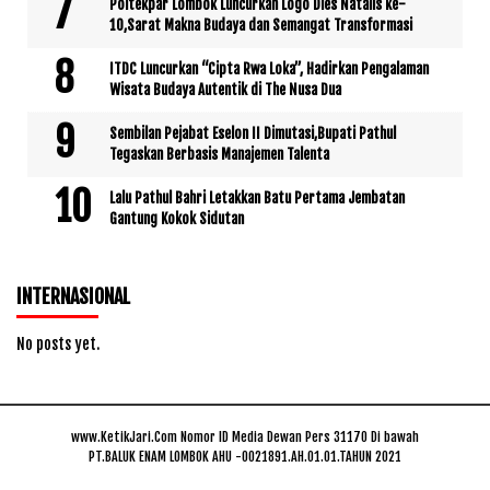
Poltekpar Lombok Luncurkan Logo Dies Natalis ke-
10,Sarat Makna Budaya dan Semangat Transformasi
ITDC Luncurkan “Cipta Rwa Loka”, Hadirkan Pengalaman
Wisata Budaya Autentik di The Nusa Dua
Sembilan Pejabat Eselon II Dimutasi,Bupati Pathul
Tegaskan Berbasis Manajemen Talenta
Lalu Pathul Bahri Letakkan Batu Pertama Jembatan
Gantung Kokok Sidutan
INTERNASIONAL
No posts yet.
www.KetikJari.Com Nomor ID Media Dewan Pers 31170 Di bawah
PT.BALUK ENAM LOMBOK AHU -0021891.AH.01.01.TAHUN 2021