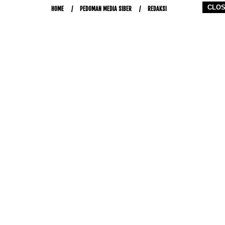
CLO
HOME
PEDOMAN MEDIA SIBER
REDAKSI
COPYRIGHT © 2026 WWW.KETIKJARI.COM - ALL RIGHTS RESERVED