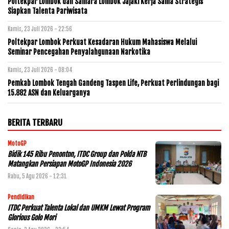
Poltekpar Lombok dan Samara Lombok Jajaki Kerja Sama Strategis
Siapkan Talenta Pariwisata
Kamis, 23 Juli 2026 - 22:56
Poltekpar Lombok Perkuat Kesadaran Hukum Mahasiswa Melalui
Seminar Pencegahan Penyalahgunaan Narkotika
Kamis, 23 Juli 2026 - 08:04
Pemkab Lombok Tengah Gandeng Taspen Life, Perkuat Perlindungan bagi
15.882 ASN dan Keluarganya
BERITA TERBARU
MotoGP
Bidik 145 Ribu Penonton, ITDC Group dan Polda NTB
Matangkan Persiapan MotoGP Indonesia 2026
Rabu, 5 Agu 2026 - 12:31
Pendidikan
ITDC Perkuat Talenta Lokal dan UMKM Lewat Program
Glorious Golo Mori