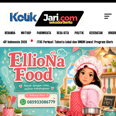
SCROLL TO CONTINUE WITH CONTENT
BERANDA
MOTOGP
PARIWISATA
DESA KITA
POLITIK
KESEHATAN
HUKRI
nesia 2026
ITDC Perkuat Talenta Lokal dan UMKM Lewat Program Glorious Golo Mori