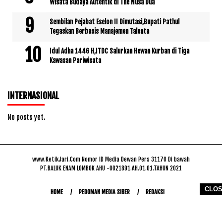
Wisata Budaya Autentik di The Nusa Dua
Sembilan Pejabat Eselon II Dimutasi,Bupati Pathul
Tegaskan Berbasis Manajemen Talenta
Idul Adha 1446 H,ITDC Salurkan Hewan Kurban di Tiga
Kawasan Pariwisata
INTERNASIONAL
No posts yet.
www.KetikJari.Com Nomor ID Media Dewan Pers 31170 Di bawah
PT.BALUK ENAM LOMBOK AHU -0021891.AH.01.01.TAHUN 2021
CLO
HOME
PEDOMAN MEDIA SIBER
REDAKSI
COPYRIGHT © 2026 WWW.KETIKJARI.COM - ALL RIGHTS RESERVED