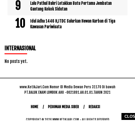
Lalu Pathul Bahri Letakkan Batu Pertama Jembatan
Gantung Kokok Sidutan
Idul Adha 1446 H,ITDC Salurkan Hewan Kurban di Tiga
Kawasan Pariwisata
INTERNASIONAL
No posts yet.
www.KetikJari.Com Nomor ID Media Dewan Pers 31170 Di bawah
PT.BALUK ENAM LOMBOK AHU -0021891.AH.01.01.TAHUN 2021
HOME
PEDOMAN MEDIA SIBER
REDAKSI
CLO
COPYRIGHT © 2026 WWW.KETIKJARI.COM - ALL RIGHTS RESERVED