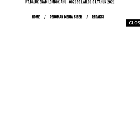
PT.BALUK ENAM LOMBOK AHU -0021891.AH.01.01.TAHUN 2021
HOME
PEDOMAN MEDIA SIBER
REDAKSI
CLO
COPYRIGHT © 2026 WWW.KETIKJARI.COM - ALL RIGHTS RESERVED