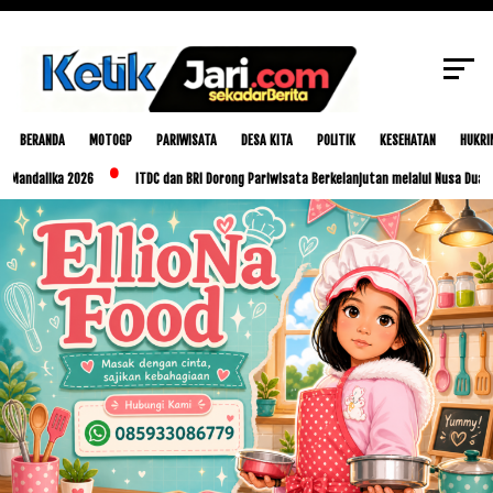
SCROLL TO CONTINUE WITH CONTENT
BERANDA
MOTOGP
PARIWISATA
DESA KITA
POLITIK
KESEHATAN
HUKRI
lika 2026
ITDC dan BRI Dorong Pariwisata Berkelanjutan melalui Nusa Dua Eco Mark