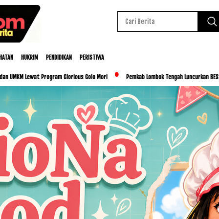
HATAN
HUKRIM
PENDIDIKAN
PERISTIWA
gram Glorious Golo Mori
Pemkab Lombok Tengah Luncurkan BESTI, Libatkan Ribuan Si