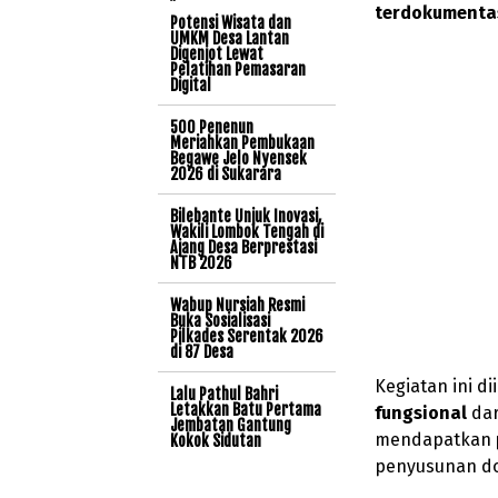
terdokumentas
Potensi Wisata dan
UMKM Desa Lantan
Digenjot Lewat
Pelatihan Pemasaran
Digital
500 Penenun
Meriahkan Pembukaan
Begawe Jelo Nyensek
2026 di Sukarara
Bilebante Unjuk Inovasi,
Wakili Lombok Tengah di
Ajang Desa Berprestasi
NTB 2026
Wabup Nursiah Resmi
Buka Sosialisasi
Pilkades Serentak 2026
di 87 Desa
Kegiatan ini di
Lalu Pathul Bahri
Letakkan Batu Pertama
fungsional
dar
Jembatan Gantung
mendapatkan
Kokok Sidutan
penyusunan dok