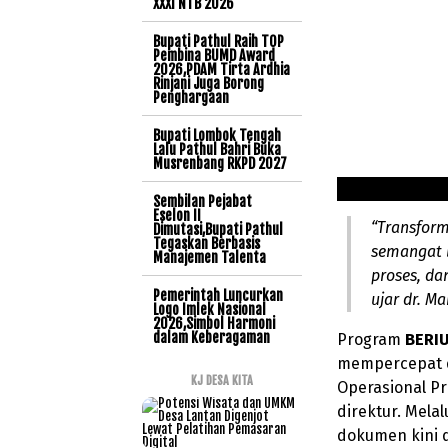
XXXI NTB 2026
Bupati Pathul Raih TOP
Pembina BUMD Award
2026,PDAM Tirta Ardhia
Rinjani Juga Borong
Penghargaan
Bupati Lombok Tengah
Lalu Pathul Bahri Buka
Musrenbang RKPD 2027
Sembilan Pejabat
Eselon II
“Transform
Dimutasi,Bupati Pathul
Tegaskan Berbasis
semangat 
Manajemen Talenta
proses, da
Pemerintah Luncurkan
ujar dr. M
Logo Imlek Nasional
2026,Simbol Harmoni
dalam Keberagaman
Program
BERI
mempercepat
KJ DESA KITA
Operasional P
direktur. Mela
dokumen kini 