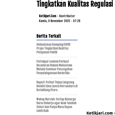
Tingkatkan Kualitas Regulasi 
Ketikjari.com
- Kontributor
Kamis, 6 November 2025 - 07:28
Berita Terkait
Ombudsman Dampingi RSUD
Praya Tingkatkan Kualitas
Pelayanan Publik
Poltekpar Lombok Perkuat
Kesadaran Hukum Mahasiswa
Melalui Seminar Pencegahan
Penyalahgunaan Narkotika
Bupati Pathul Tinjau Langsung
Kondisi Lima Lansia Bersaudara di
Batukliang Utara
Wabup Nursiah: Setiap Keluarga
Harus Bekerja agar Anak Tumbuh
Sehat dan Punya Masa Depan
Lebih Baik
Ketikjari.com 