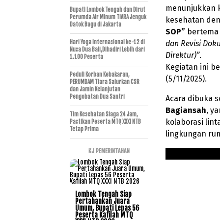
menunjukkan k
Bupati Lombok Tengah dan Dirut
Perumda Air Minum TIARA Jenguk
kesehatan de
Datok Bagu di Jakarta
SOP”
bertem
Hari Yoga Internasional ke-12 di
dan Revisi Dok
Nusa Dua Bali,Dihadiri Lebih dari
Direktur)”
.
1.100 Peserta
Kegiatan ini b
Peduli Korban Kebakaran,
(5/11/2025).
PERUMDAM Tiara Salurkan CSR
dan Jamin Kelanjutan
Pengobatan Dua Santri
Acara dibuka s
Bagiansah
, y
Tim Kesehatan Siaga 24 Jam,
kolaborasi lin
Pastikan Peserta MTQ XXXI NTB
Tetap Prima
lingkungan rum
KJ PEMERINTAHAN
Lombok Tengah Siap
Pertahankan Juara
Umum, Bupati Lepas 56
Peserta Kafilah MTQ