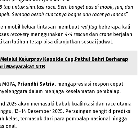
8 lap untuk simulasi race. Seru banget pas di mobil, fun, dan
apek. Semoga besok cuacanya bagus dan racenya lancar.”
den mobil keluar lintasan membuat
red flag
beberapa kali
roses
recovery
menggunakan
4×4 rescue
dan
crane
berjalan
ikan latihan tetap bisa dilanjutkan sesuai jadwal.
Melalui Kejurprov Kapolda Cup,Pathul Bahri Berharap
ari Masyarakat NTB
a MGPA,
Priandhi Satria
, mengapresiasi respon cepat
enyelenggara dalam menjaga keselamatan pembalap.
nd 2025 akan memasuki babak kualifikasi dan race utama
ggu, 13–14 Desember 2025. Persaingan sengit diprediksi
uruh kelas, termasuk dari para pembalap nasional hingga
asional.