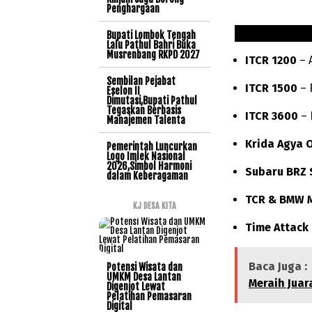
Penghargaan
Bupati Lombok Tengah
Lalu Pathul Bahri Buka
Musrenbang RKPD 2027
ITCR 1200
– 
Sembilan Pejabat
ITCR 1500
– F
Eselon II
Dimutasi,Bupati Pathul
Tegaskan Berbasis
ITCR 3600
– 
Manajemen Talenta
Krida Agya 
Pemerintah Luncurkan
Logo Imlek Nasional
2026,Simbol Harmoni
Subaru BRZ 
dalam Keberagaman
TCR & BMW 
KJ DESA KITA
Time Attack
Baca Juga :
Potensi Wisata dan
UMKM Desa Lantan
Meraih Juar
Digenjot Lewat
Pelatihan Pemasaran
Digital