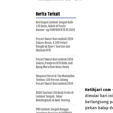
Berita Terkait
Kontingen Lombok Tengah Raih
125 Emas, Kokoh di Posisi
Runner-up PORPROV NTB XII 2026
Pocari Sweat Run Lombok 2026
Sukses Besar, 9.200 Pelari
Dongkrak Sport Tourism dan
Ekonomi NTB
Pocari Sweat Run Lombok 2026
Sukses,Pemprov NTB Bidik Jadi
Ajang Marathon Kelas Dunia
Okupansi Hotel di The Mandalika
Tembus 100 Persen Jelang
Pocari Sweat Run Lombok 2026
Ketikjari com
RGOG Santuni 150 Anak Yatim di
dimulai hari in
Lombok Tengah, Tebar
Kebahagiaan di Awal Touring
berlangsung p
pekan balap d
PWI Lombok Tengah Bangga