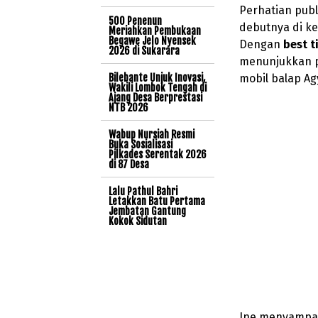
Perhatian publ
500 Penenun
debutnya di k
Meriahkan Pembukaan
Begawe Jelo Nyensek
Dengan
best t
2026 di Sukarara
menunjukkan p
Bilebante Unjuk Inovasi,
mobil balap A
Wakili Lombok Tengah di
Ajang Desa Berprestasi
NTB 2026
Wabup Nursiah Resmi
Buka Sosialisasi
Pilkades Serentak 2026
di 87 Desa
Lalu Pathul Bahri
Letakkan Batu Pertama
Jembatan Gantung
Kokok Sidutan
Ine menyampai