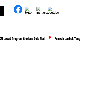
t Program Glorious Golo Mori
Pemkab Lombok Tengah Luncurkan BESTI, Libatkan Rib