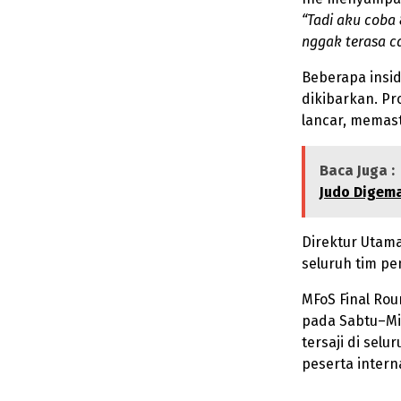
“Tadi aku coba 
nggak terasa c
Beberapa insi
dikibarkan. P
lancar, memast
Baca Juga :
Judo Digem
Direktur Utam
seluruh tim p
MFoS Final Rou
pada Sabtu–Min
tersaji di sel
peserta intern