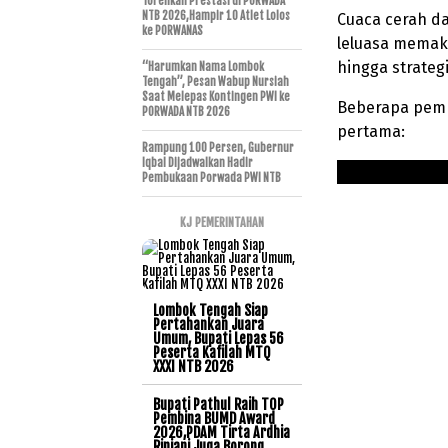
Torehkan Prestasi di PORWADA
NTB 2026,Hampir 10 Atlet Lolos
Cuaca cerah da
ke PORWANAS
leluasa memak
hingga strateg
“Harumkan Nama Lombok
Tengah”, Pesan Wabup Nursiah
Saat Melepas Kontingen PWI ke
Beberapa pemb
PORWADA NTB 2026
pertama:
Rampung 100 Persen, Gubernur
Iqbal Dijadwalkan Hadir
Pembukaan Porwada PWI NTB
KJ PEMERINTAHAN
Lombok Tengah Siap
Pertahankan Juara
Umum, Bupati Lepas 56
Peserta Kafilah MTQ
XXXI NTB 2026
Bupati Pathul Raih TOP
Pembina BUMD Award
2026,PDAM Tirta Ardhia
Rinjani Juga Borong