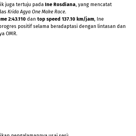
ik juga tertuju pada
Ine Rosdiana
, yang mencatat
elas
Krida Agya One Make Race
.
ime 2:43.110
dan
top speed 137.10 km/jam
, Ine
rogres positif selama beradaptasi dengan lintasan dan
gya OMR.
kan pengalamannya usai sesi: