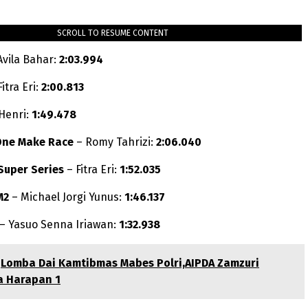
SCROLL TO RESUME CONTENT
Avila Bahar:
2:03.994
itra Eri:
2:00.813
Henri:
1:49.478
One Make Race
– Romy Tahrizi:
2:06.040
Super Series
– Fitra Eri:
1:52.035
M2
– Michael Jorgi Yunus:
1:46.137
– Yasuo Senna Iriawan:
1:32.938
Lomba Dai Kamtibmas Mabes Polri,AIPDA Zamzuri
a Harapan 1