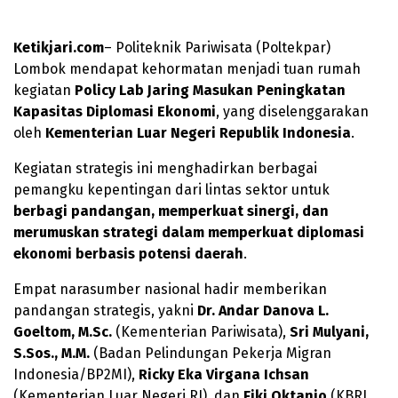
Ketikjari.com
– Politeknik Pariwisata (Poltekpar)
Lombok mendapat kehormatan menjadi tuan rumah
kegiatan
Policy Lab Jaring Masukan Peningkatan
Kapasitas Diplomasi Ekonomi
, yang diselenggarakan
oleh
Kementerian Luar Negeri Republik Indonesia
.
Kegiatan strategis ini menghadirkan berbagai
pemangku kepentingan dari lintas sektor untuk
berbagi pandangan, memperkuat sinergi, dan
merumuskan strategi dalam memperkuat diplomasi
ekonomi berbasis potensi daerah
.
Empat narasumber nasional hadir memberikan
pandangan strategis, yakni
Dr. Andar Danova L.
Goeltom, M.Sc.
(Kementerian Pariwisata),
Sri Mulyani,
S.Sos., M.M.
(Badan Pelindungan Pekerja Migran
Indonesia/BP2MI),
Ricky Eka Virgana Ichsan
(Kementerian Luar Negeri RI), dan
Fiki Oktanio
(KBRI