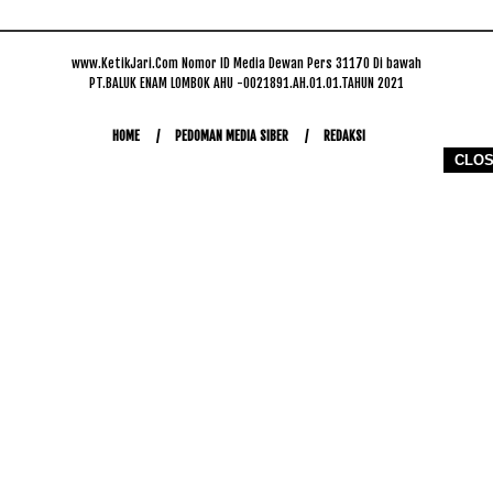
www.KetikJari.Com Nomor ID Media Dewan Pers 31170 Di bawah
PT.BALUK ENAM LOMBOK AHU -0021891.AH.01.01.TAHUN 2021
HOME
PEDOMAN MEDIA SIBER
REDAKSI
CLO
COPYRIGHT © 2026 WWW.KETIKJARI.COM - ALL RIGHTS RESERVED