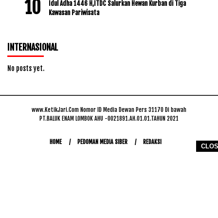
Idul Adha 1446 H,ITDC Salurkan Hewan Kurban di Tiga
Kawasan Pariwisata
INTERNASIONAL
No posts yet.
www.KetikJari.Com Nomor ID Media Dewan Pers 31170 Di bawah
PT.BALUK ENAM LOMBOK AHU -0021891.AH.01.01.TAHUN 2021
HOME
PEDOMAN MEDIA SIBER
REDAKSI
CLO
COPYRIGHT © 2026 WWW.KETIKJARI.COM - ALL RIGHTS RESERVED