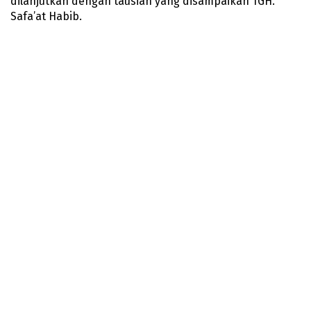
dilanjutkan dengan tausiah yang disampaikan TGH.
Safa’at Habib.