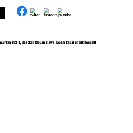
BESTI, Libatkan Ribuan Siswa Tanam Cabai untuk Kendalikan Inflasi
ITDC dan IMI 