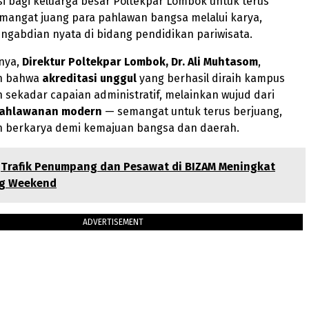
si bagi keluarga besar Poltekpar Lombok untuk terus
mangat juang para pahlawan bangsa melalui karya,
engabdian nyata di bidang pendidikan pariwisata.
nya,
Direktur Poltekpar Lombok, Dr. Ali Muhtasom
,
n bahwa
akreditasi unggul
yang berhasil diraih kampus
 sekadar capaian administratif, melainkan wujud dari
ahlawanan modern
— semangat untuk terus berjuang,
an berkarya demi kemajuan bangsa dan daerah.
Trafik Penumpang dan Pesawat di BIZAM Meningkat
ng Weekend
ADVERTISEMENT