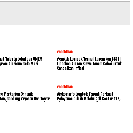
Pendidikan
at Talenta Lokal dan UMKM
Pemkab Lombok Tengah Luncurkan BESTI,
gram Glorious Golo Mori
Libatkan Ribuan Siswa Tanam Cabai untuk
Kendalikan Inflasi
Pendidikan
ng Pertanian Organik
Diskominfo Lombok Tengah Perkuat
tan, Gandeng Yayasan Owl Tower
Pelayanan Publik Melalui Call Center 112,
rvasi Keanekaragaman Hayati
Siaga 24 Jam Layani Kondisi Darurat