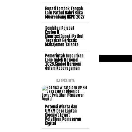
Bupati Lombok Tengah
Lalu Pathul Bahri Buka
Musrenbang RKPD 2027
Sembilan Pejabat
Eselon II
Dimutasi,Bupati Pathul
Tegaskan Berbasis
Manajemen Talenta
Pemerintah Luncurkan
Logo Imlek Nasional
2026,Simbol Harmoni
dalam Keberagaman
KJ DESA KITA
Potensi Wisata dan
UMKM Desa Lantan
Digenjot Lewat
Pelatihan Pemasaran
Digital