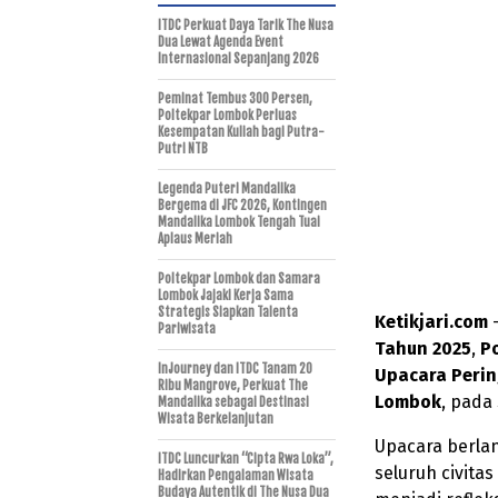
ITDC Perkuat Daya Tarik The Nusa
Dua Lewat Agenda Event
Internasional Sepanjang 2026
Peminat Tembus 300 Persen,
Poltekpar Lombok Perluas
Kesempatan Kuliah bagi Putra-
Putri NTB
Legenda Puteri Mandalika
Bergema di JFC 2026, Kontingen
Mandalika Lombok Tengah Tuai
Aplaus Meriah
Poltekpar Lombok dan Samara
Lombok Jajaki Kerja Sama
Strategis Siapkan Talenta
Ketikjari.com
–
Pariwisata
Tahun 2025
,
P
InJourney dan ITDC Tanam 20
Upacara Peri
Ribu Mangrove, Perkuat The
Lombok
, pada 
Mandalika sebagai Destinasi
Wisata Berkelanjutan
Upacara berla
ITDC Luncurkan “Cipta Rwa Loka”,
seluruh civita
Hadirkan Pengalaman Wisata
Budaya Autentik di The Nusa Dua