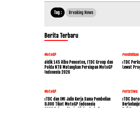
Tag :
Breaking News
Berita Terbaru
MotoGP
Pendidikan
Bidik 145 Ribu Penonton, ITDC Group dan
ITDC Perku
Polda NTB Matangkan Persiapan MotoGP
Lewat Pro
Indonesia 2026
MotoGP
Peristiwa
ITDC dan IMI Jalin Kerja Sama Pembelian
ITDC Doro
8.000 Tiket MotoGP Indonesia
Berkelanju
2026,Dukung Mario Aji dan Veda Ega
Bali Konse