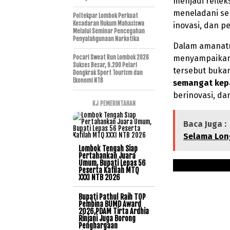
menjadi reflek
meneladani se
Poltekpar Lombok Perkuat
Kesadaran Hukum Mahasiswa
inovasi, dan p
Melalui Seminar Pencegahan
Penyalahgunaan Narkotika
Dalam amanat
menyampaika
Pocari Sweat Run Lombok 2026
Sukses Besar, 9.200 Pelari
tersebut bukan
Dongkrak Sport Tourism dan
Ekonomi NTB
semangat kep
berinovasi, d
KJ PEMERINTAHAN
Baca Juga :
Selama Lo
Lombok Tengah Siap
Pertahankan Juara
Umum, Bupati Lepas 56
Peserta Kafilah MTQ
XXXI NTB 2026
Bupati Pathul Raih TOP
Pembina BUMD Award
2026,PDAM Tirta Ardhia
Rinjani Juga Borong
Penghargaan