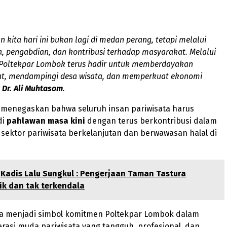
n kita hari ini bukan lagi di medan perang, tetapi melalui
a, pengabdian, dan kontribusi terhadap masyarakat. Melalui
 Poltekpar Lombok terus hadir untuk memberdayakan
t, mendampingi desa wisata, dan memperkuat ekonomi
r
Dr. Ali Muhtasom
.
ia menegaskan bahwa seluruh insan pariwisata harus
di
pahlawan masa kini
dengan terus berkontribusi dalam
ektor pariwisata berkelanjutan dan berwawasan halal di
Kadis Lalu Sungkul : Pengerjaan Taman Tastura
ik dan tak terkendala
uga menjadi simbol komitmen Poltekpar Lombok dalam
asi muda pariwisata yang tangguh, profesional, dan