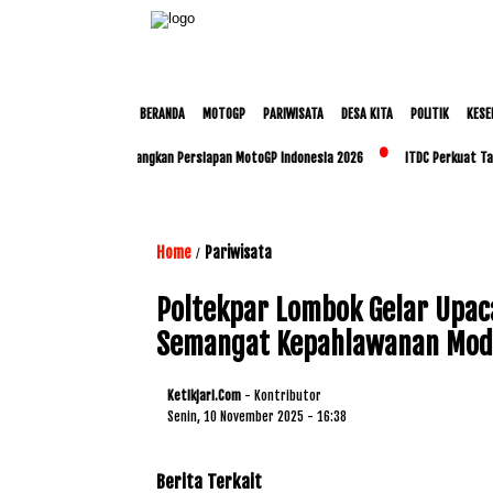
BERANDA
MOTOGP
PARIWISATA
DESA KITA
POLITIK
KESE
p dan Polda NTB Matangkan Persiapan MotoGP Indonesia 2026
ITDC Perkuat Talenta
Home
Pariwisata
/
Poltekpar Lombok Gelar Upac
Semangat Kepahlawanan Mod
Ketikjari.com
- Kontributor
Senin, 10 November 2025 - 16:38
Berita Terkait