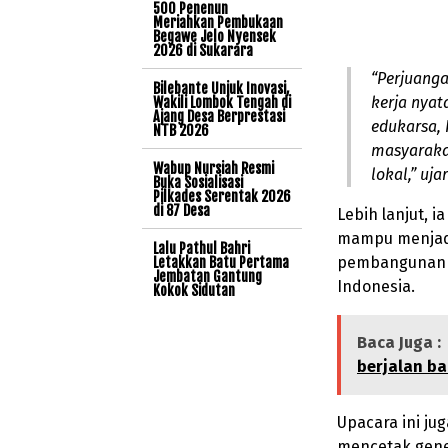
500 Penenun
Meriahkan Pembukaan
Begawe Jelo Nyensek
2026 di Sukarara
“Perjuanga
Bilebante Unjuk Inovasi,
kerja nyat
Wakili Lombok Tengah di
Ajang Desa Berprestasi
edukarsa,
NTB 2026
masyaraka
Wabup Nursiah Resmi
lokal,” uja
Buka Sosialisasi
Pilkades Serentak 2026
di 87 Desa
Lebih lanjut, 
mampu menja
Lalu Pathul Bahri
pembangunan s
Letakkan Batu Pertama
Jembatan Gantung
Indonesia.
Kokok Sidutan
Baca Juga :
berjalan ba
Upacara ini j
mencetak gener