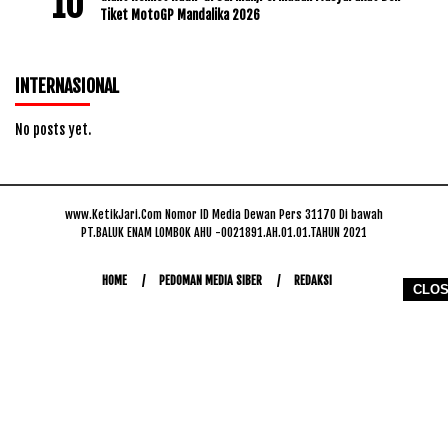
Tiket MotoGP Mandalika 2026
INTERNASIONAL
No posts yet.
www.KetikJari.Com Nomor ID Media Dewan Pers 31170 Di bawah
PT.BALUK ENAM LOMBOK AHU -0021891.AH.01.01.TAHUN 2021
HOME
PEDOMAN MEDIA SIBER
REDAKSI
CLO
COPYRIGHT © 2026 WWW.KETIKJARI.COM - ALL RIGHTS RESERVED