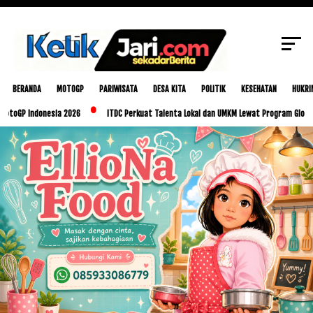
SCROLL TO CONTINUE WITH CONTENT
BERANDA
MOTOGP
PARIWISATA
DESA KITA
POLITIK
KESEHATAN
HUKRI
donesia 2026
ITDC Perkuat Talenta Lokal dan UMKM Lewat Program Glorious Golo Mo