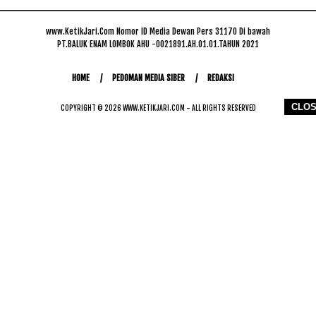
www.KetikJari.Com Nomor ID Media Dewan Pers 31170 Di bawah
PT.BALUK ENAM LOMBOK AHU -0021891.AH.01.01.TAHUN 2021
HOME
PEDOMAN MEDIA SIBER
REDAKSI
CLO
COPYRIGHT © 2026 WWW.KETIKJARI.COM - ALL RIGHTS RESERVED