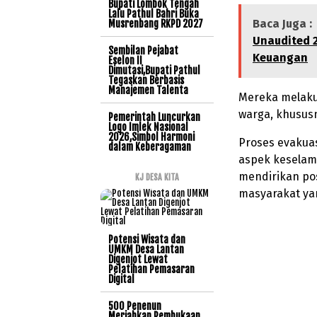
Bupati Lombok Tengah
Lalu Pathul Bahri Buka
Baca Juga :
Musrenbang RKPD 2027
Unaudited 
Sembilan Pejabat
Keuangan
Eselon II
Dimutasi,Bupati Pathul
Tegaskan Berbasis
Manajemen Talenta
Mereka melakuk
warga, khususn
Pemerintah Luncurkan
Logo Imlek Nasional
2026,Simbol Harmoni
Proses evakua
dalam Keberagaman
aspek keselam
mendirikan pos
KJ DESA KITA
masyarakat y
Potensi Wisata dan
UMKM Desa Lantan
Digenjot Lewat
Pelatihan Pemasaran
Digital
500 Penenun
Meriahkan Pembukaan