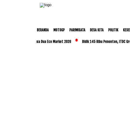
BERANDA
MOTOGP
PARIWISATA
DESA KITA
POLITIK
KESE
anjutan melalui Nusa Dua Eco Market 2026
Bidik 145 Ribu Penonton, ITDC Group d