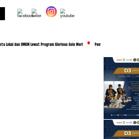
al dan UMKM Lewat Program Glorious Golo Mori
Pemkab Lombok Tengah Luncurkan BES