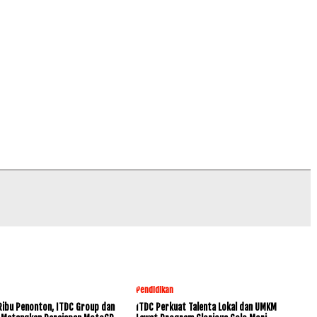
Pendidikan
Ribu Penonton, ITDC Group dan
ITDC Perkuat Talenta Lokal dan UMKM