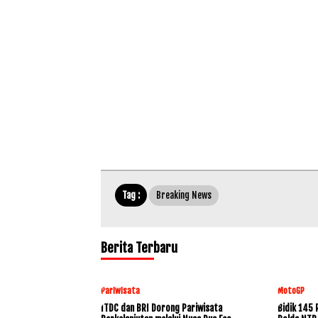
Tag :
Breaking News
Berita Terbaru
Pariwisata
MotoGP
ITDC dan BRI Dorong Pariwisata
Bidik 145 