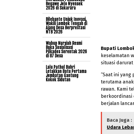
Begawe Jelo Nyensek
2026 di Sukarara
Bilebante Unjuk Inovasi,
Wakili Lombok Tengah di
Ajang Desa Berprestasi
NTB 2026
Wabup Nursiah Resmi
Buka Sosialisasi
Bupati Lombok 
Pilkades Serentak 2026
keselamatan w
di 87 Desa
situasi darurat 
Lalu Pathul Bahri
Letakkan Batu Pertama
“Saat ini yan
Jembatan Gantung
Kokok Sidutan
terutama anak-
rawan. Kami t
berkoordinasi
berjalan lanca
Baca Juga :
Udara Leba