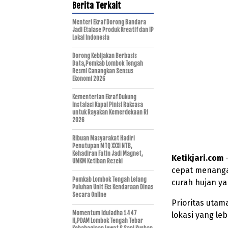
Berita Terkait
Menteri Ekraf Dorong Bandara
Jadi Etalase Produk Kreatif dan IP
Lokal Indonesia
Dorong Kebijakan Berbasis
Data,Pemkab Lombok Tengah
Resmi Canangkan Sensus
Ekonomi 2026
Kementerian Ekraf Dukung
Instalasi Kapal Pinisi Raksasa
untuk Rayakan Kemerdekaan RI
2026
Ribuan Masyarakat Hadiri
Penutupan MTQ XXXI NTB,
Kehadiran Fatin Jadi Magnet,
Ketikjari.com
–
UMKM Ketiban Rezeki
cepat menanga
Pemkab Lombok Tengah Lelang
curah hujan ya
Puluhan Unit Eks Kendaraan Dinas
Secara Online
Prioritas utam
Momentum Iduladha 1447
lokasi yang le
H,PDAM Lombok Tengah Tebar