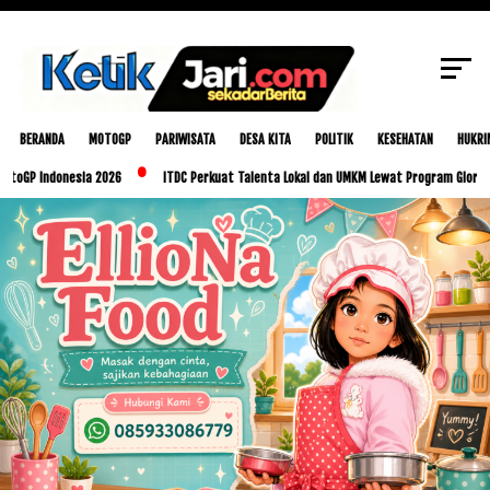
SCROLL TO CONTINUE WITH CONTENT
BERANDA
MOTOGP
PARIWISATA
DESA KITA
POLITIK
KESEHATAN
HUKRI
donesia 2026
ITDC Perkuat Talenta Lokal dan UMKM Lewat Program Glorious Golo Mo