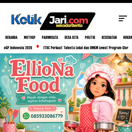
SCROLL TO CONTINUE WITH CONTENT
BERANDA
MOTOGP
PARIWISATA
DESA KITA
POLITIK
KESEHATAN
HUKRI
ndonesia 2026
ITDC Perkuat Talenta Lokal dan UMKM Lewat Program Glorious Golo M