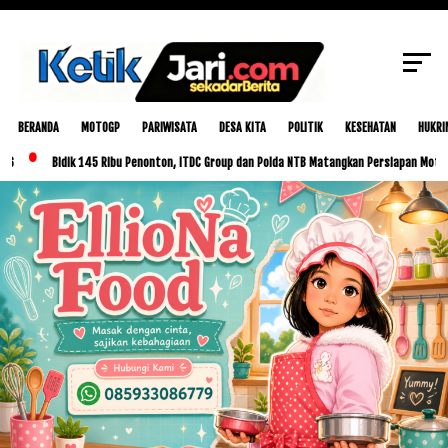
SCROLL TO CONTINUE WITH CONTENT
BERANDA
MOTOGP
PARIWISATA
DESA KITA
POLITIK
KESEHATAN
HUKRI
Bidik 145 Ribu Penonton, ITDC Group dan Polda NTB Matangkan Persiapan MotoGP Indones