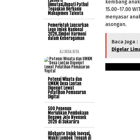
Eselon II
kembang anak. 
Dimutasi,Bupati Pathul
Tegaskan Berbasis
15.00–17.00 WI
Manajemen Talenta
menyasar anak
asongan.
Pemerintah Luncurkan
Logo Imlek Nasional
2026,Simbol Harmoni
dalam Keberagaman
Baca Juga :
Digelar Lim
KJ DESA KITA
Potensi Wisata dan
UMKM Desa Lantan
Digenjot Lewat
Pelatihan Pemasaran
Digital
500 Penenun
Meriahkan Pembukaan
Begawe Jelo Nyensek
2026 di Sukarara
Bilebante Unjuk Inovasi,
Wakili Lombok Tengah di