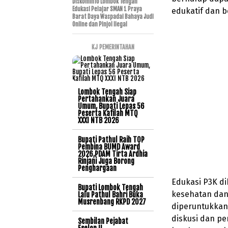
Diskominfo Lombok Tengah
Edukasi Pelajar SMAN 1 Praya
edukatif dan b
Barat Daya Waspadai Bahaya Judi
Online dan Pinjol Ilegal
KJ PEMERINTAHAN
Lombok Tengah Siap
Pertahankan Juara
Umum, Bupati Lepas 56
Peserta Kafilah MTQ
XXXI NTB 2026
Bupati Pathul Raih TOP
Pembina BUMD Award
2026,PDAM Tirta Ardhia
Rinjani Juga Borong
Penghargaan
Edukasi P3K d
Bupati Lombok Tengah
kesehatan dan 
Lalu Pathul Bahri Buka
Musrenbang RKPD 2027
diperuntukkan
diskusi dan p
Sembilan Pejabat