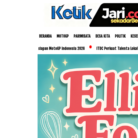
BERANDA
MOTOGP
PARIWISATA
DESA KITA
POLITIK
KESE
tangkan Persiapan MotoGP Indonesia 2026
ITDC Perkuat Talenta Lokal dan UMKM Lew