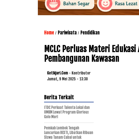
Home
Pariwisata
Pendidikan
/
/
MCLC Perluas Materi Edukasi 
Pembangunan Kawasan
Ketikjari.com
- Kontributor
Jumat, 9 Mei 2025 - 13:30
Berita Terkait
ITDC Perkuat Talenta Lokal dan
UMKM Lewat Program Glorious
Golo Mori
Pemkab Lombok Tengah
Luncurkan BESTI, Libatkan Ribuan
Siswa Tanam Cabai untuk