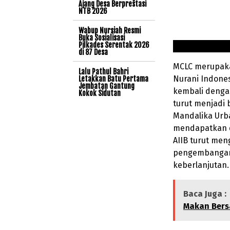
Ajang Desa Berprestasi
NTB 2026
Wabup Nursiah Resmi
Buka Sosialisasi
Pilkades Serentak 2026
di 87 Desa
MCLC merupakan
Lalu Pathul Bahri
Nurani Indonesi
Letakkan Batu Pertama
Jembatan Gantung
kembali dengan
Kokok Sidutan
turut menjadi 
Mandalika Urba
mendapatkan du
AIIB turut men
pengembangan 
keberlanjutan.
Baca Juga :
Makan Ber