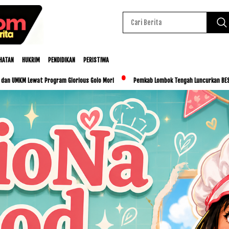
HATAN
HUKRIM
PENDIDIKAN
PERISTIWA
at Program Glorious Golo Mori
Pemkab Lombok Tengah Luncurkan BESTI, Libatkan Ri