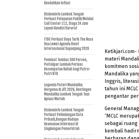
Kendalikan Inflasi
Diskominfo Lombok Tengah
Perkuat Pelayanan Publik Melalui
Call Center 112, Siaga 24 Jam
Layani Kondisi Darurat
ITDC Perkuat Daya Tarik The Nusa
Dua Lewat Agenda Event
Internasional Sepanjang 2026
Ketikjari.com-
materi Mandali
Peminat Tembus 300 Persen,
Poltekpar Lombok Perluas
komitmen sosi
Kesempatan Kuliah bagi Putra-
Mandalika yang
Putri NTB
Inggris, liter
Legenda Puteri Mandalika
tahun ini MCL
Bergema di JFC 2026, Kontingen
Mandalika Lombok Tengah Tuai
pengantar per
Aplaus Meriah
General Manag
Diskominfo Lombok Tengah
Perkuat Pelindungan Data
“MCLC merupak
Pribadi,Bangun Budaya
sebagai ruang
Keamanan Informasi di
Lingkungan Pemerintah
kembali hadir
berharap dapa