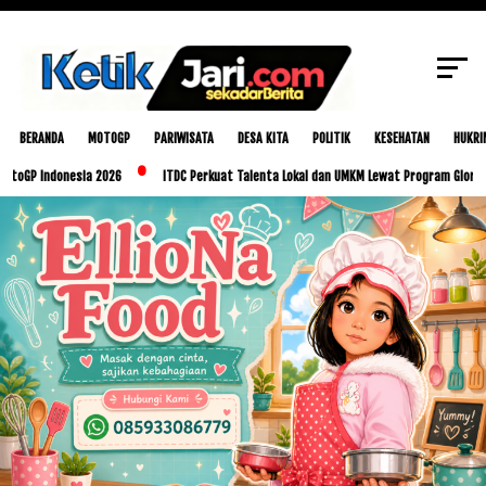
SCROLL TO CONTINUE WITH CONTENT
BERANDA
MOTOGP
PARIWISATA
DESA KITA
POLITIK
KESEHATAN
HUKRI
ndonesia 2026
ITDC Perkuat Talenta Lokal dan UMKM Lewat Program Glorious Golo M