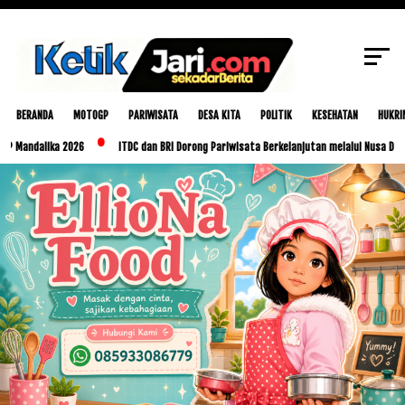
SCROLL TO CONTINUE WITH CONTENT
BERANDA
MOTOGP
PARIWISATA
DESA KITA
POLITIK
KESEHATAN
HUKRI
alika 2026
ITDC dan BRI Dorong Pariwisata Berkelanjutan melalui Nusa Dua Eco Ma