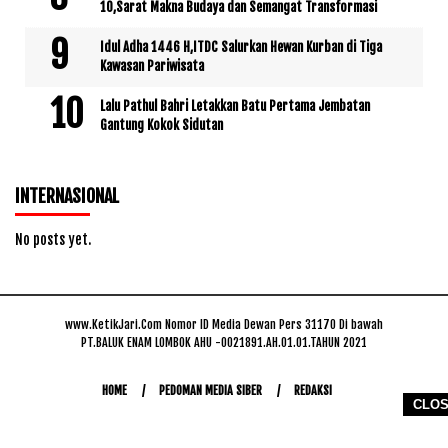
10,Sarat Makna Budaya dan Semangat Transformasi
Idul Adha 1446 H,ITDC Salurkan Hewan Kurban di Tiga
Kawasan Pariwisata
Lalu Pathul Bahri Letakkan Batu Pertama Jembatan
Gantung Kokok Sidutan
INTERNASIONAL
No posts yet.
www.KetikJari.Com Nomor ID Media Dewan Pers 31170 Di bawah
PT.BALUK ENAM LOMBOK AHU -0021891.AH.01.01.TAHUN 2021
HOME
PEDOMAN MEDIA SIBER
REDAKSI
CLO
COPYRIGHT © 2026 WWW.KETIKJARI.COM - ALL RIGHTS RESERVED