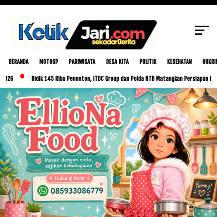
Bedah Buku " Sosok Perempuan Inspiratif 2 "
SCROLL TO CONTINUE WITH CONTENT
di Destinasi Pariwisata Indonesia
BERANDA
MOTOGP
PARIWISATA
DESA KITA
POLITIK
KESEHATAN
HUKRI
Bidik 145 Ribu Penonton, ITDC Group dan Polda NTB Matangkan Persiapan MotoGP Ind