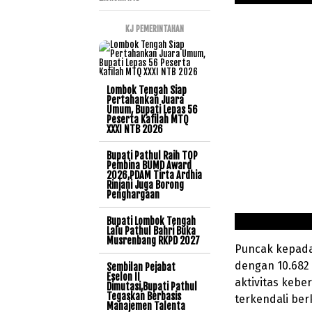
KJ PEMERINTAHAN
Lombok Tengah Siap
Pertahankan Juara
Umum, Bupati Lepas 56
Peserta Kafilah MTQ
XXXI NTB 2026
Bupati Pathul Raih TOP
Pembina BUMD Award
2026,PDAM Tirta Ardhia
Rinjani Juga Borong
Penghargaan
Bupati Lombok Tengah
Lalu Pathul Bahri Buka
Musrenbang RKPD 2027
Puncak kepada
dengan 10.682
Sembilan Pejabat
Eselon II
aktivitas keb
Dimutasi,Bupati Pathul
Tegaskan Berbasis
terkendali ber
Manajemen Talenta