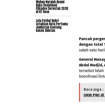
Wabup Nursiah Resmi
Buka Sosialisasi
Pilkades Serentak 2026
di 87 Desa
Lalu Pathul Bahri
Letakkan Batu Pertama
Jembatan Gantung
Kokok Sidutan
Puncak perger
dengan total
salah satu har
General Manag
Abdul Madjid, A
tersebut telah
koordinasi lin
Baca Juga :
UKW PWI di