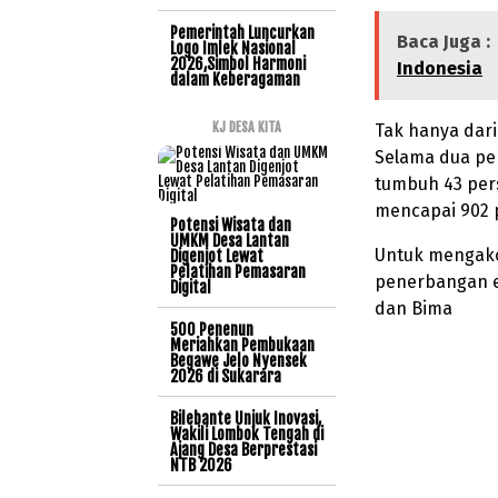
Pemerintah Luncurkan
Baca Juga :
Logo Imlek Nasional
2026,Simbol Harmoni
Indonesia
dalam Keberagaman
KJ DESA KITA
Tak hanya dari
Selama dua pek
tumbuh 43 per
mencapai 902 
Potensi Wisata dan
UMKM Desa Lantan
Untuk mengako
Digenjot Lewat
Pelatihan Pemasaran
penerbangan ek
Digital
dan Bima
500 Penenun
Meriahkan Pembukaan
Begawe Jelo Nyensek
2026 di Sukarara
Bilebante Unjuk Inovasi,
Wakili Lombok Tengah di
Ajang Desa Berprestasi
NTB 2026