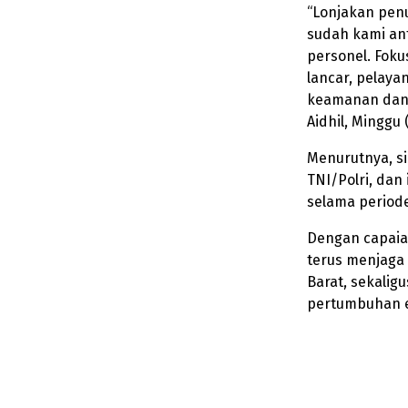
“Lonjakan pen
sudah kami anti
personel. Foku
lancar, pelaya
keamanan dan 
Aidhil, Minggu 
Menurutnya, si
TNI/Polri, dan
selama period
Dengan capaian
terus menjaga
Barat, sekalig
pertumbuhan 