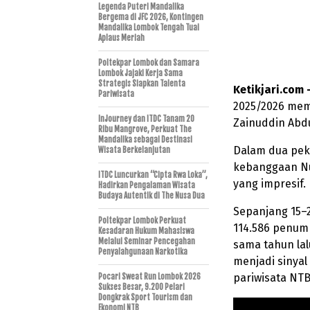
Legenda Puteri Mandalika
Bergema di JFC 2026, Kontingen
Mandalika Lombok Tengah Tuai
Aplaus Meriah
Poltekpar Lombok dan Samara
Lombok Jajaki Kerja Sama
Strategis Siapkan Talenta
Ketikjari.com
Pariwisata
2025/2026 memb
InJourney dan ITDC Tanam 20
Zainuddin Abdu
Ribu Mangrove, Perkuat The
Mandalika sebagai Destinasi
Dalam dua pek
Wisata Berkelanjutan
kebanggaan Nu
ITDC Luncurkan “Cipta Rwa Loka”,
yang impresif.
Hadirkan Pengalaman Wisata
Budaya Autentik di The Nusa Dua
Sepanjang 15–2
Poltekpar Lombok Perkuat
114.586 penum
Kesadaran Hukum Mahasiswa
Melalui Seminar Pencegahan
sama tahun lal
Penyalahgunaan Narkotika
menjadi sinyal
pariwisata NTB
Pocari Sweat Run Lombok 2026
Sukses Besar, 9.200 Pelari
Dongkrak Sport Tourism dan
Ekonomi NTB