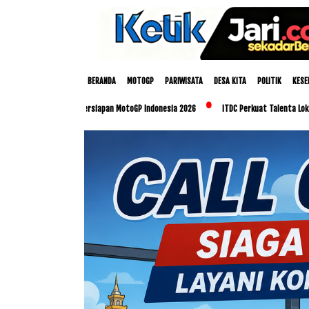
BERANDA
MOTOGP
PARIWISATA
DESA KITA
POLITIK
KESE
Matangkan Persiapan MotoGP Indonesia 2026
ITDC Perkuat Talenta Lokal dan UMKM 