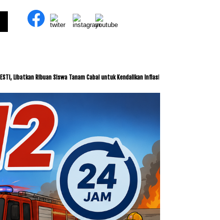
Ribuan Siswa Tanam Cabai untuk Kendalikan Inflasi
ITDC dan IMI Jalin Kerja Sama