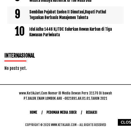
Wisata Budaya Autentik di The Nusa Dua
Sembilan Pejabat Eselon II Dimutasi,Bupati Pathul
Tegaskan Berbasis Manajemen Talenta
Idul Adha 1446 H,ITDC Salurkan Hewan Kurban di Tiga
Kawasan Pariwisata
INTERNASIONAL
No posts yet.
www.KetikJari.Com Nomor ID Media Dewan Pers 31170 Di bawah
PT.BALUK ENAM LOMBOK AHU -0021891.AH.01.01.TAHUN 2021
HOME
PEDOMAN MEDIA SIBER
REDAKSI
CLO
COPYRIGHT © 2026 WWW.KETIKJARI.COM - ALL RIGHTS RESERVED