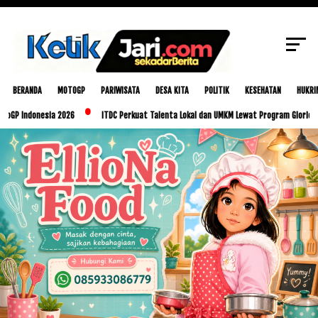
SCROLL TO CONTINUE WITH CONTENT
BERANDA
MOTOGP
PARIWISATA
DESA KITA
POLITIK
KESEHATAN
HUKRI
onesia 2026
ITDC Perkuat Talenta Lokal dan UMKM Lewat Program Glorious Golo Mo