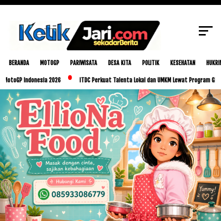
Penggalangan Dana Untuk Palestina
SCROLL TO CONTINUE WITH CONTENT
BERANDA
MOTOGP
PARIWISATA
DESA KITA
POLITIK
KESEHATAN
HUKRI
GP Indonesia 2026
ITDC Perkuat Talenta Lokal dan UMKM Lewat Program Glorious Go