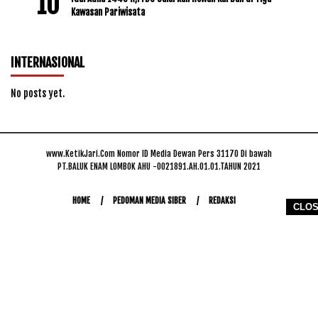
Kawasan Pariwisata
INTERNASIONAL
No posts yet.
www.KetikJari.Com Nomor ID Media Dewan Pers 31170 Di bawah
PT.BALUK ENAM LOMBOK AHU -0021891.AH.01.01.TAHUN 2021
HOME
PEDOMAN MEDIA SIBER
REDAKSI
CLO
COPYRIGHT © 2026 WWW.KETIKJARI.COM - ALL RIGHTS RESERVED