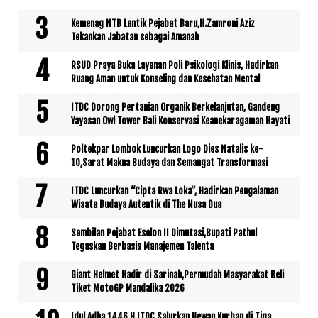
Kemenag NTB Lantik Pejabat Baru,H.Zamroni Aziz
Tekankan Jabatan sebagai Amanah
RSUD Praya Buka Layanan Poli Psikologi Klinis, Hadirkan
Ruang Aman untuk Konseling dan Kesehatan Mental
ITDC Dorong Pertanian Organik Berkelanjutan, Gandeng
Yayasan Owl Tower Bali Konservasi Keanekaragaman Hayati
Poltekpar Lombok Luncurkan Logo Dies Natalis ke-
10,Sarat Makna Budaya dan Semangat Transformasi
ITDC Luncurkan “Cipta Rwa Loka”, Hadirkan Pengalaman
Wisata Budaya Autentik di The Nusa Dua
Sembilan Pejabat Eselon II Dimutasi,Bupati Pathul
Tegaskan Berbasis Manajemen Talenta
Giant Helmet Hadir di Sarinah,Permudah Masyarakat Beli
Tiket MotoGP Mandalika 2026
Idul Adha 1446 H,ITDC Salurkan Hewan Kurban di Tiga